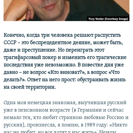
ПРИСОЕДИНЯЙТЕСЬ!
ПОБЕДИТЕЛЕЙ НЕ СУДЯТ?
КРЫМ.НЕПОКОРЕННЫЙ
ELIFBE
Конечно, когда три человека решают распустить
УКРАИНСКАЯ ПРОБЛЕМА КРЫМА
СССР – это беспрецедентное деяние, может быть,
Все сайты RFE/RL
даже и преступление. Но переиграть этот
трагифарсовый покер и изменить его трагические
последствия уже невозможно. В повестке дня уже
давно – не вопрос «Кто виноват?», а вопрос «Что
делать?». Ответ на него прост: обустраивать жизнь
на своей территории.
Одна моя немецкая знакомая, выучившая русский
уже в пенсионном возрасте (в Германии и сейчас
немало тех, кто любит странною любовью Россию и
русских), произнесла, я помню, в 1989 году: «Никто
нас не любит, но все хотят у нас жить». Немцы