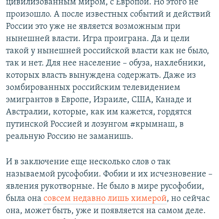
цивилизованным миром, с Европой. Но этого не
произошло. А после известных событий и действий
России это уже не является возможным при
нынешней власти. Игра проиграна. Да и цели
такой у нынешней российской власти как не было,
так и нет. Для нее население – обуза, нахлебники,
которых власть вынуждена содержать. Даже из
зомбированных российским телевидением
эмигрантов в Европе, Израиле, США, Канаде и
Австралии, которые, как им кажется, гордятся
путинской Россией и лозунгом #крымнаш, в
реальную Россию не заманишь.
И в заключение еще несколько слов о так
называемой русофобии. Фобии и их исчезновение –
явления рукотворные. Не было в мире русофобии,
была она
совсем недавно лишь химерой
, но сейчас
она, может быть, уже и появляется на самом деле.