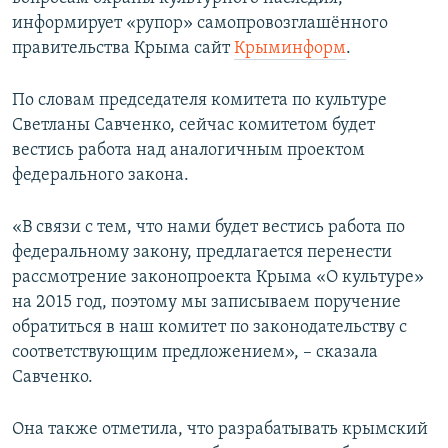
ПРИСОЕДИНЯЙТЕСЬ!
ПОБЕДИТЕЛЕЙ НЕ СУДЯТ?
информирует «рупор» самопровозглашённого
правительства Крыма сайт
Крыминформ
.
КРЫМ.НЕПОКОРЕННЫЙ
ELIFBE
По словам председателя комитета по культуре
Светланы Савченко, сейчас комитетом будет
УКРАИНСКАЯ ПРОБЛЕМА КРЫМА
вестись работа над аналогичным проектом
Все сайты RFE/RL
федерального закона.
«В связи с тем, что нами будет вестись работа по
федеральному закону, предлагается перенести
рассмотрение законопроекта Крыма «О культуре»
на 2015 год, поэтому мы записываем поручение
обратиться в наш комитет по законодательству с
соответствующим предложением», – сказала
Савченко.
Она также отметила, что разрабатывать крымский