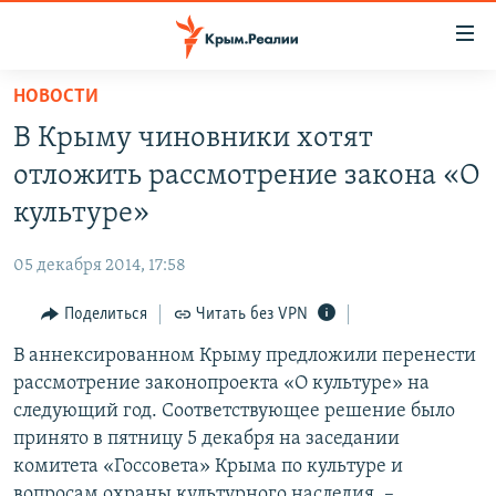
Доступность
ссылки
Вернуться
НОВОСТИ
к
НОВОСТИ
В Крыму чиновники хотят
основному
СПЕЦПРОЕКТЫ
содержанию
отложить рассмотрение закона «О
ВОДА
Вернутся
ГРУЗ 200
культуре»
к
ИСТОРИЯ
КАРТА ВОЕННЫХ ОБЪЕКТОВ КРЫМА
главной
05 декабря 2014, 17:58
ЕЩЕ
11 ЛЕТ ОККУПАЦИИ КРЫМА. 11 ИСТОРИЙ СОПРОТИВЛЕНИЯ
навигации
Вернутся
Поделиться
Читать без VPN
РАДІО СВОБОДА
ИНТЕРАКТИВ
к
В аннексированном Крыму предложили перенести
КАК ОБОЙТИ БЛОКИРОВКУ
ИНФОГРАФИКА
поиску
рассмотрение законопроекта «О культуре» на
ТЕЛЕПРОЕКТ КРЫМ.РЕАЛИИ
следующий год. Соответствующее решение было
Українською
принято в пятницу 5 декабря на заседании
СОВЕТЫ ПРАВОЗАЩИТНИКОВ
Qırımtatar
комитета «Госсовета» Крыма по культуре и
ПРОПАВШИЕ БЕЗ ВЕСТИ
вопросам охраны культурного наследия, –