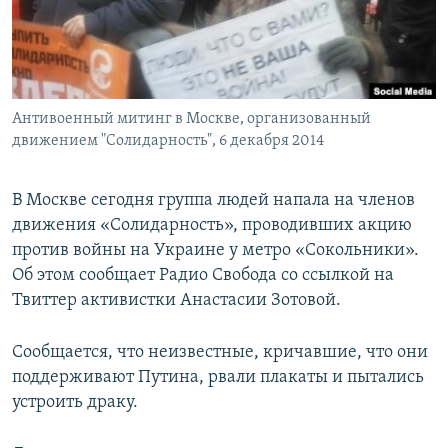
ПРИСОЕДИНЯЙТЕСЬ!
ПОБЕДИТЕЛЕЙ НЕ СУДЯТ?
КРЫМ.НЕПОКОРЕННЫЙ
ELIFBE
Антивоенный митинг в Москве, организованный
УКРАИНСКАЯ ПРОБЛЕМА КРЫМА
движением "Солидарность", 6 декабря 2014
Все сайты RFE/RL
В Москве сегодня группа людей напала на членов
движения «Солидарность», проводивших акцию
против войны на Украине у метро «Сокольники».
Об этом сообщает Радио Свобода со ссылкой на
Твиттер активистки Анастасии Зотовой.
Сообщается, что неизвестные, кричавшие, что они
поддерживают Путина, рвали плакаты и пытались
устроить драку.