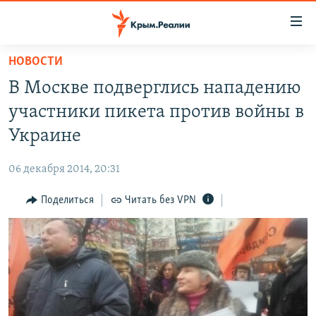
Доступность
ссылки
Вернуться
НОВОСТИ
к
НОВОСТИ
В Москве подверглись нападению
основному
СПЕЦПРОЕКТЫ
содержанию
участники пикета против войны в
ВОДА
Вернутся
ГРУЗ 200
Украине
к
ИСТОРИЯ
КАРТА ВОЕННЫХ ОБЪЕКТОВ КРЫМА
главной
06 декабря 2014, 20:31
ЕЩЕ
11 ЛЕТ ОККУПАЦИИ КРЫМА. 11 ИСТОРИЙ СОПРОТИВЛЕНИЯ
навигации
Вернутся
Поделиться
Читать без VPN
РАДІО СВОБОДА
ИНТЕРАКТИВ
к
КАК ОБОЙТИ БЛОКИРОВКУ
ИНФОГРАФИКА
поиску
ТЕЛЕПРОЕКТ КРЫМ.РЕАЛИИ
Українською
СОВЕТЫ ПРАВОЗАЩИТНИКОВ
Qırımtatar
ПРОПАВШИЕ БЕЗ ВЕСТИ