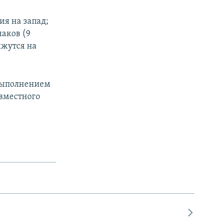
я на запад;
аков (9
ижутся на
 выполнением
вместного