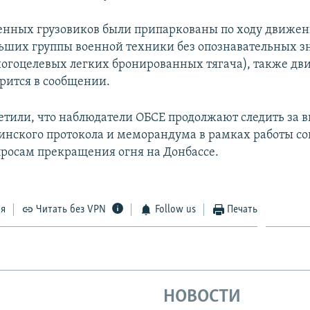
енных грузовиков были припаркованы по ходу движени
ьших группы военной техники без опознавательных зн
огоцелевых легких бронированных тягача), также дв
орится в сообщении.
етили, что наблюдатели ОБСЕ продолжают следить за
нского протокола и меморандума в рамках работы со
просам прекращения огня на Донбассе.
ся
Читать без VPN
Follow us
Печать
НОВОСТИ