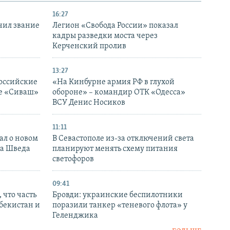
16:27
чил звание
Легион «Свобода России» показал
кадры разведки моста через
Керченский пролив
13:27
оссийские
«На Кинбурне армия РФ в глухой
ке «Сиваш»
обороне» – командир ОТК «Одесса»
ВСУ Денис Носиков
11:11
ал о новом
В Севастополе из-за отключений света
ка Шведа
планируют менять схему питания
светофоров
09:41
 что часть
Бровди: украинские беспилотники
збекистан и
поразили танкер «теневого флота» у
Геленджика