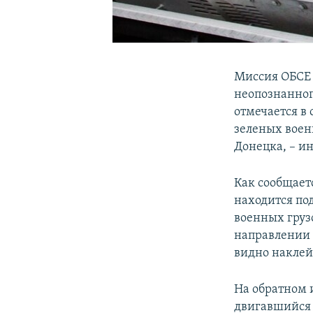
Миссия ОБСЕ 
неопознанног
отмечается в
зеленых воен
Донецка, – и
Как сообщаетс
находится по
военных груз
направлении п
видно наклей
На обратном 
двигавшийся 