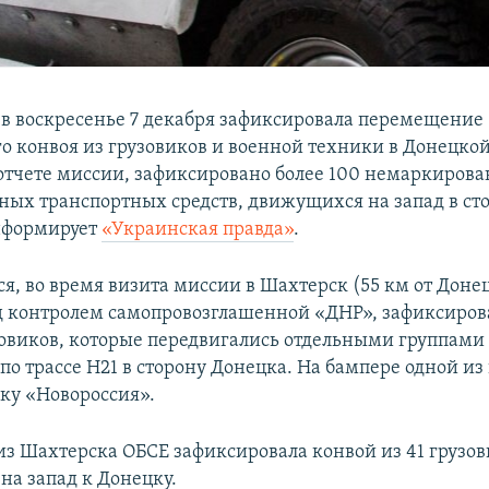
в воскресенье 7 декабря зафиксировала перемещение
о конвоя из грузовиков и военной техники в Донецкой
 отчете миссии, зафиксировано более 100 немаркиров
ных транспортных средств, движущихся на запад в ст
нформирует
«Украинская правда»
.
я, во время визита миссии в Шахтерск (55 км от Доне
д контролем самопровозглашенной «ДНР», зафиксиров
овиков, которые передвигались отдельными группами
о трассе H21 в сторону Донецка. На бампере одной из
ку «Новороссия».
из Шахтерска ОБСЕ зафиксировала конвой из 41 грузов
на запад к Донецку.