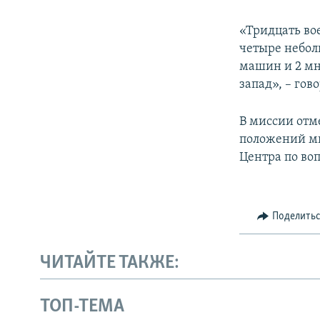
«Тридцать во
четыре небол
машин и 2 мн
запад», – гов
В миссии отм
положений ми
Центра по во
Поделить
ЧИТАЙТЕ ТАКЖЕ:
ТОП-ТЕМА