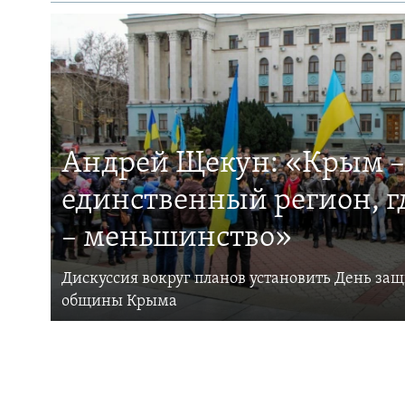
Андрей Щекун: «Крым –
единственный регион, 
– меньшинство»
Дискуссия вокруг планов установить День за
общины Крыма