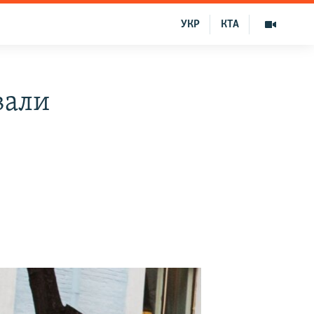
УКР
КТА
вали