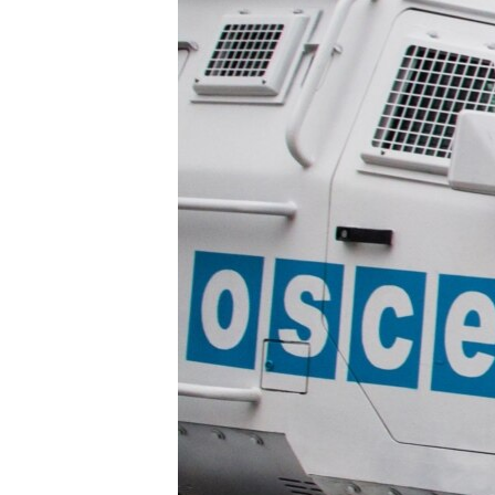
ПОБЕДИТЕЛЕЙ НЕ СУДЯТ?
КРЫМ.НЕПОКОРЕННЫЙ
ELIFBE
УКРАИНСКАЯ ПРОБЛЕМА КРЫМА