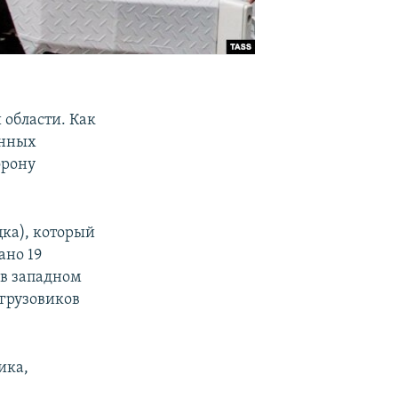
 области. Как
анных
орону
цка), который
ано 19
 в западном
 грузовиков
ика,