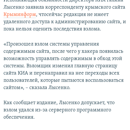
Исполняющая обязанности директора КИА Галина
ПРИСОЕДИНЯЙТЕСЬ!
ПОБЕДИТЕЛЕЙ НЕ СУДЯТ?
Лысенко заявила корреспонденту крымского сайта
Крыминформ
, чтосейчас редакция не имеет
КРЫМ.НЕПОКОРЕННЫЙ
удаленного доступа к администрированию сайта, и
ELIFBE
пока нельзя оценить последствия взлома.
УКРАИНСКАЯ ПРОБЛЕМА КРЫМА
«Произошел взлом системы управления
Все сайты RFE/RL
содержимым сайта, после чего у хакера появилась
возможность управлять содержимым в обход этой
системы. Взломщик изменил главную страницу
сайта КИА и перенаправил на нее переходы всех
пользователей, которые пытаются воспользоваться
сайтом», – сказала Лысенко.
Как сообщает издание, Лысенко допускает, что
взлом удался из-за серверного программного
обеспечения.