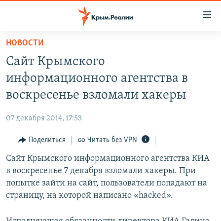
Доступность
ссылки
Вернуться
НОВОСТИ
к
НОВОСТИ
Сайт Крымского
основному
СПЕЦПРОЕКТЫ
содержанию
информационного агентства в
ВОДА
Вернутся
ГРУЗ 200
воскресенье взломали хакеры
к
ИСТОРИЯ
КАРТА ВОЕННЫХ ОБЪЕКТОВ КРЫМА
главной
07 декабря 2014, 17:53
ЕЩЕ
11 ЛЕТ ОККУПАЦИИ КРЫМА. 11 ИСТОРИЙ СОПРОТИВЛЕНИЯ
навигации
Вернутся
Поделиться
Читать без VPN
РАДІО СВОБОДА
ИНТЕРАКТИВ
к
Сайт Крымского информационного агентства КИА
КАК ОБОЙТИ БЛОКИРОВКУ
ИНФОГРАФИКА
поиску
в воскресенье 7 декабря взломали хакеры. При
ТЕЛЕПРОЕКТ КРЫМ.РЕАЛИИ
попытке зайти на сайт, пользователи попадают на
Українською
страницу, на которой написано «hacked».
СОВЕТЫ ПРАВОЗАЩИТНИКОВ
Qırımtatar
ПРОПАВШИЕ БЕЗ ВЕСТИ