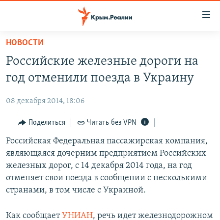
Доступность
ссылки
Вернуться
НОВОСТИ
к
НОВОСТИ
Российские железные дороги на
основному
СПЕЦПРОЕКТЫ
содержанию
год отменили поезда в Украину
ВОДА
Вернутся
ГРУЗ 200
к
08 декабря 2014, 18:06
ИСТОРИЯ
КАРТА ВОЕННЫХ ОБЪЕКТОВ КРЫМА
главной
ЕЩЕ
Поделиться
Читать без VPN
11 ЛЕТ ОККУПАЦИИ КРЫМА. 11 ИСТОРИЙ СОПРОТИВЛЕНИЯ
навигации
Вернутся
РАДІО СВОБОДА
Российская Федеральная пассажирская компания,
ИНТЕРАКТИВ
к
являющаяся дочерним предприятием Российских
КАК ОБОЙТИ БЛОКИРОВКУ
ИНФОГРАФИКА
поиску
железных дорог, с 14 декабря 2014 года, на год
ТЕЛЕПРОЕКТ КРЫМ.РЕАЛИИ
отменяет свои поезда в сообщении с несколькими
Українською
странами, в том числе с Украиной.
СОВЕТЫ ПРАВОЗАЩИТНИКОВ
Qırımtatar
ПРОПАВШИЕ БЕЗ ВЕСТИ
Как сообщает
УНИАН
, речь идет железнодорожном