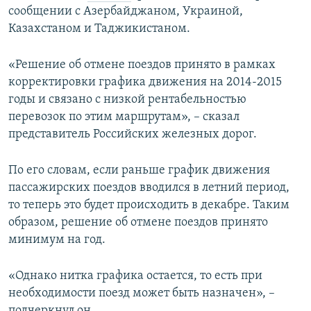
сообщении с Азербайджаном, Украиной,
ПРИСОЕДИНЯЙТЕСЬ!
ПОБЕДИТЕЛЕЙ НЕ СУДЯТ?
Казахстаном и Таджикистаном.
КРЫМ.НЕПОКОРЕННЫЙ
ELIFBE
«Решение об отмене поездов принято в рамках
корректировки графика движения на 2014-2015
УКРАИНСКАЯ ПРОБЛЕМА КРЫМА
годы и связано с низкой рентабельностью
Все сайты RFE/RL
перевозок по этим маршрутам», – сказал
представитель Российских железных дорог.
По его словам, если раньше график движения
пассажирских поездов вводился в летний период,
то теперь это будет происходить в декабре. Таким
образом, решение об отмене поездов принято
минимум на год.
«Однако нитка графика остается, то есть при
необходимости поезд может быть назначен», –
подчеркнул он.