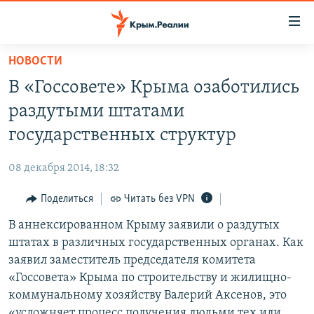
Доступность
ссылки
Вернуться
НОВОСТИ
к
НОВОСТИ
В «Госсовете» Крыма озаботились
основному
СПЕЦПРОЕКТЫ
содержанию
раздутыми штатами
ВОДА
Вернутся
ГРУЗ 200
государственных структур
к
ИСТОРИЯ
КАРТА ВОЕННЫХ ОБЪЕКТОВ КРЫМА
главной
08 декабря 2014, 18:32
ЕЩЕ
11 ЛЕТ ОККУПАЦИИ КРЫМА. 11 ИСТОРИЙ СОПРОТИВЛЕНИЯ
навигации
Вернутся
Поделиться
Читать без VPN
РАДІО СВОБОДА
ИНТЕРАКТИВ
к
В аннексированном Крыму заявили о раздутых
КАК ОБОЙТИ БЛОКИРОВКУ
ИНФОГРАФИКА
поиску
штатах в различных государственных органах. Как
ТЕЛЕПРОЕКТ КРЫМ.РЕАЛИИ
заявил заместитель председателя комитета
Українською
«Госсовета» Крыма по строительству и жилищно-
СОВЕТЫ ПРАВОЗАЩИТНИКОВ
Qırımtatar
коммунальному хозяйству Валерий Аксенов, это
ПРОПАВШИЕ БЕЗ ВЕСТИ
«усложняет процесс получения людьми тех или