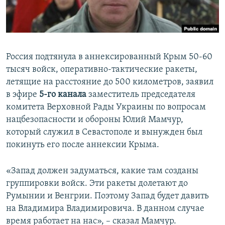
ПРИСОЕДИНЯЙТЕСЬ!
ПОБЕДИТЕЛЕЙ НЕ СУДЯТ?
КРЫМ.НЕПОКОРЕННЫЙ
ELIFBE
Россия подтянула в аннексированный Крым 50-60
УКРАИНСКАЯ ПРОБЛЕМА КРЫМА
тысяч войск, оперативно-тактические ракеты,
Все сайты RFE/RL
летящие на расстояние до 500 километров, заявил
в эфире
5-го канала
заместитель председателя
комитета Верховной Рады Украины по вопросам
нацбезопасности и обороны Юлий Мамчур,
который служил в Севастополе и вынужден был
покинуть его после аннексии Крыма.
«Запад должен задуматься, какие там созданы
группировки войск. Эти ракеты долетают до
Румынии и Венгрии. Поэтому Запад будет давить
на Владимира Владимировича. В данном случае
время работает на нас», – сказал Мамчур.