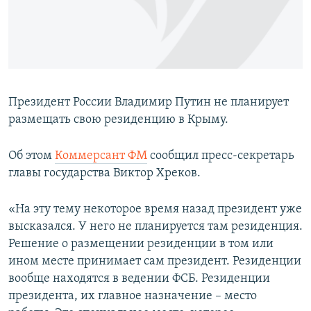
ПРИСОЕДИНЯЙТЕСЬ!
ПОБЕДИТЕЛЕЙ НЕ СУДЯТ?
КРЫМ.НЕПОКОРЕННЫЙ
ELIFBE
УКРАИНСКАЯ ПРОБЛЕМА КРЫМА
Президент России Владимир Путин не планирует
Все сайты RFE/RL
размещать свою резиденцию в Крыму.
Об этом
Коммерсант ФМ
сообщил пресс-секретарь
главы государства Виктор Хреков.
«На эту тему некоторое время назад президент уже
высказался. У него не планируется там резиденция.
Решение о размещении резиденции в том или
ином месте принимает сам президент. Резиденции
вообще находятся в ведении ФСБ. Резиденции
президента, их главное назначение – место