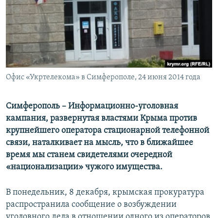
ПРИСОЕДИНЯЙТЕСЬ!
ПОБЕДИТЕЛЕЙ НЕ СУДЯТ?
КРЫМ.НЕПОКОРЕННЫЙ
ELIFBE
УКРАИНСКАЯ ПРОБЛЕМА КРЫМА
Все сайты RFE/RL
Офис «Укртелекома» в Симферополе, 24 июня 2014 года
Симферополь – Информационно-уголовная
кампания, развернутая властями Крыма против
крупнейшего оператора стационарной телефонной
связи, наталкивает на мысль, что в ближайшее
время мы станем свидетелями очередной
«национализации» чужого имущества.
В понедельник, 8 декабря, крымская прокуратура
распространила сообщение о возбуждении
уголовного дела в отношении одного из операторов