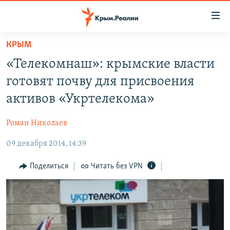
Доступность
ссылки
Вернуться
КРЫМ
к
НОВОСТИ
«Телекомнаш»: крымские власти
основному
СПЕЦПРОЕКТЫ
содержанию
готовят почву для присвоения
ВОДА
Вернутся
ГРУЗ 200
активов «Укртелекома»
к
ИСТОРИЯ
КАРТА ВОЕННЫХ ОБЪЕКТОВ КРЫМА
главной
Роман Николаев
ЕЩЕ
11 ЛЕТ ОККУПАЦИИ КРЫМА. 11 ИСТОРИЙ СОПРОТИВЛЕНИЯ
навигации
Вернутся
09 декабря 2014, 14:39
РАДІО СВОБОДА
ИНТЕРАКТИВ
к
КАК ОБОЙТИ БЛОКИРОВКУ
ИНФОГРАФИКА
Поделиться
Читать без VPN
поиску
ТЕЛЕПРОЕКТ КРЫМ.РЕАЛИИ
Українською
СОВЕТЫ ПРАВОЗАЩИТНИКОВ
Qırımtatar
ПРОПАВШИЕ БЕЗ ВЕСТИ