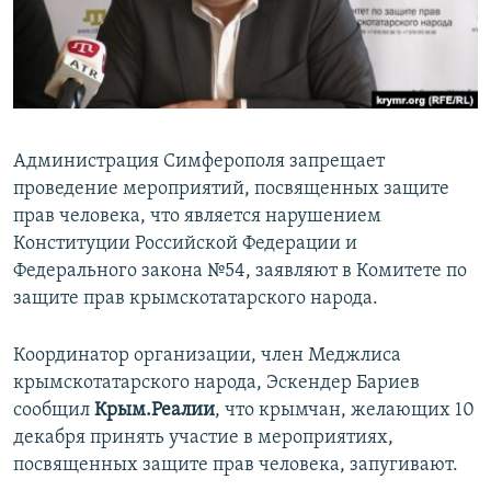
ПРИСОЕДИНЯЙТЕСЬ!
ПОБЕДИТЕЛЕЙ НЕ СУДЯТ?
КРЫМ.НЕПОКОРЕННЫЙ
ELIFBE
УКРАИНСКАЯ ПРОБЛЕМА КРЫМА
Администрация Симферополя запрещает
Все сайты RFE/RL
проведение мероприятий, посвященных защите
прав человека, что является нарушением
Конституции Российской Федерации и
Федерального закона №54, заявляют в Комитете по
защите прав крымскотатарского народа.
Координатор организации, член Меджлиса
крымскотатарского народа, Эскендер Бариев
сообщил
Крым.Реалии
, что крымчан, желающих 10
декабря принять участие в мероприятиях,
посвященных защите прав человека, запугивают.