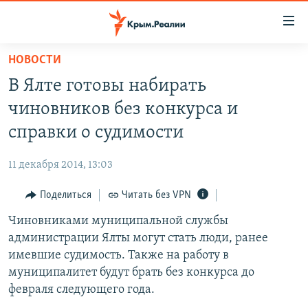
Доступность
ссылки
Вернуться
НОВОСТИ
к
НОВОСТИ
В Ялте готовы набирать
основному
СПЕЦПРОЕКТЫ
содержанию
чиновников без конкурса и
ВОДА
Вернутся
ГРУЗ 200
справки о судимости
к
ИСТОРИЯ
КАРТА ВОЕННЫХ ОБЪЕКТОВ КРЫМА
главной
11 декабря 2014, 13:03
ЕЩЕ
11 ЛЕТ ОККУПАЦИИ КРЫМА. 11 ИСТОРИЙ СОПРОТИВЛЕНИЯ
навигации
Вернутся
Поделиться
Читать без VPN
РАДІО СВОБОДА
ИНТЕРАКТИВ
к
Чиновниками муниципальной службы
КАК ОБОЙТИ БЛОКИРОВКУ
ИНФОГРАФИКА
поиску
администрации Ялты могут стать люди, ранее
ТЕЛЕПРОЕКТ КРЫМ.РЕАЛИИ
имевшие судимость. Также на работу в
Українською
муниципалитет будут брать без конкурса до
СОВЕТЫ ПРАВОЗАЩИТНИКОВ
Qırımtatar
февраля следующего года.
ПРОПАВШИЕ БЕЗ ВЕСТИ