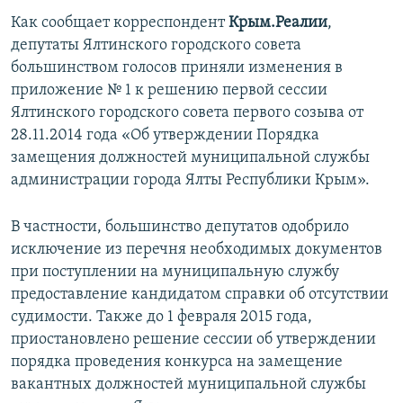
ПРИСОЕДИНЯЙТЕСЬ!
ПОБЕДИТЕЛЕЙ НЕ СУДЯТ?
Как сообщает корреспондент
Крым.Реалии
,
депутаты Ялтинского городского совета
КРЫМ.НЕПОКОРЕННЫЙ
большинством голосов приняли изменения в
ELIFBE
приложение № 1 к решению первой сессии
Ялтинского городского совета первого созыва от
УКРАИНСКАЯ ПРОБЛЕМА КРЫМА
28.11.2014 года «Об утверждении Порядка
Все сайты RFE/RL
замещения должностей муниципальной службы
администрации города Ялты Республики Крым».
В частности, большинство депутатов одобрило
исключение из перечня необходимых документов
при поступлении на муниципальную службу
предоставление кандидатом справки об отсутствии
судимости. Также до 1 февраля 2015 года,
приостановлено решение сессии об утверждении
порядка проведения конкурса на замещение
вакантных должностей муниципальной службы