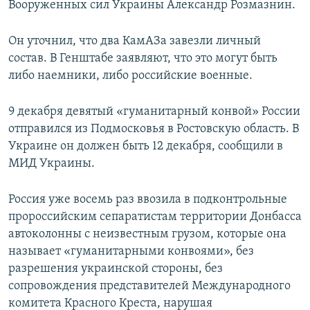
Вооруженных сил Украины Александр Розмазнин.
ПРИСОЕДИНЯЙТЕСЬ!
ПОБЕДИТЕЛЕЙ НЕ СУДЯТ?
КРЫМ.НЕПОКОРЕННЫЙ
Он уточнил, что два КамАЗа завезли личный
состав. В Генштабе заявляют, что это могут быть
ELIFBE
либо наемники, либо российские военные.
УКРАИНСКАЯ ПРОБЛЕМА КРЫМА
Все сайты RFE/RL
9 декабря девятый «гуманитарный конвой» России
отправился из Подмосковья в Ростовскую область. В
Украине он должен быть 12 декабря, сообщили в
МИД Украины.
Россия уже восемь раз ввозила в подконтрольные
пророссийским сепаратистам территории Донбасса
автоколонны с неизвестным грузом, которые она
называет «гуманитарными конвоями», без
разрешения украинской стороны, без
сопровождения представителей Международного
комитета Красного Креста, нарушая