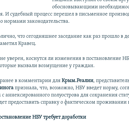
обосновывающими необходимос
я. И судебный процесс перешел в письменное производс
о нормами законодательства.
лично, что сегодняшнее заседание как раз прошло в д
заметил Кравец.
 не уверен, коснутся ли изменения в постановление Н
оторые вызвали возмущение у граждан.
, ранее в комментарии для
Крым.Реалии
, представител
инога
признала, что, возможно, НБУ введет норму, сог
 с аннексированного полуострова для сохранения стат
удет предоставить справку о фактическом проживании 
остановление
НБУ
требует доработки