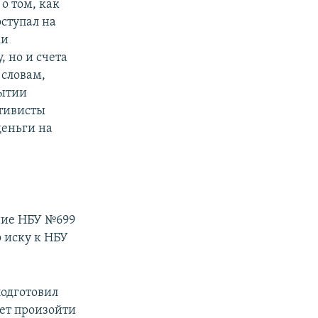
о том, как
ступал на
ки
 но и счета
словам,
рытии
ктивисты
деньги на
е
ние НБУ №699
о иску к НБУ
подготовил
ет произойти