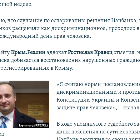
ющей неделе.
о, что слушание по оспариванию решения Нацбанка, 
ков расценили как дискриминационное, проходило в 
Международный день прав человека.
айту
Крым.Реалии
адвокат
Ростислав
Кравец
отметил, 
иска добивается восстановления нарушенных граждан
арегистрированных в Крыму.
«Я считаю нормы постановлени
дискриминационными и проти
Конституции Украины и Конвен
защите прав человека», – сказал
В ходе упомянутого судебного з
даны пояснения по сути исковы
ец
Нацбанк выступил со своим арг