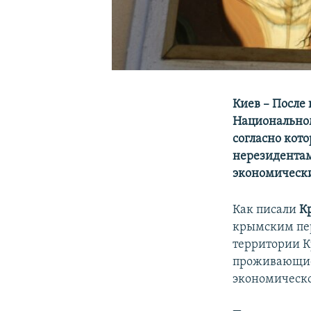
Киев – После
Национальном
согласно кот
нерезидентам
экономически
Как писали
К
крымским пер
территории К
проживающие
экономическо