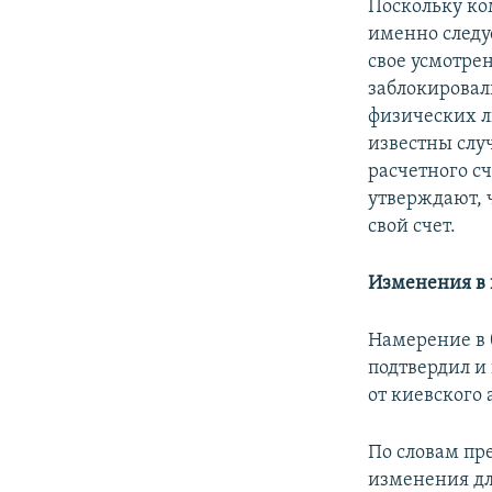
Поскольку ко
именно следу
свое усмотре
заблокировал
физических л
известны слу
расчетного с
утверждают, 
свой счет.
Изменения в 
Намерение в 
подтвердил и 
от киевского 
По словам пр
изменения дл