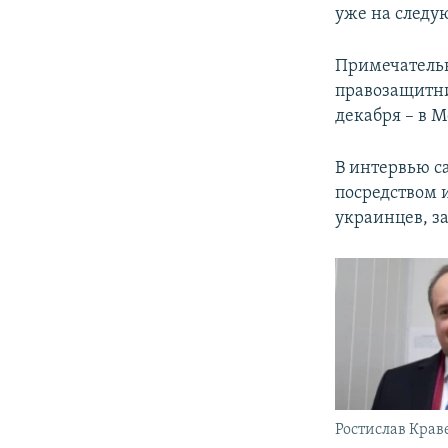
уже на следу
Примечательн
правозащитни
декабря – в 
В интервью с
посредством 
украинцев, з
Ростислав Крав