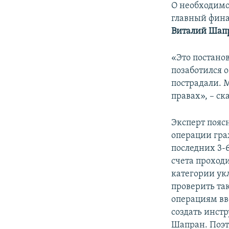
О необходимо
главный фина
Виталий Шап
«Это постано
позаботился 
пострадали. 
правах», – с
Эксперт пояс
операции гра
последних 3-6
счета проход
категории укл
проверить та
операциям вве
создать инст
Шапран. Поэт