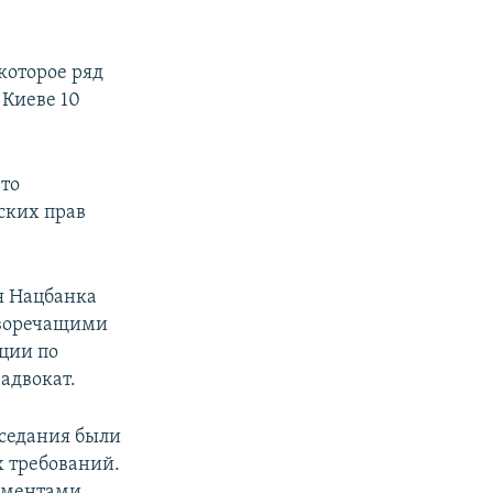
которое ряд
Киеве 10
что
ских прав
я Нацбанка
воречащими
ции по
 адвокат.
аседания были
х требований.
ументами,