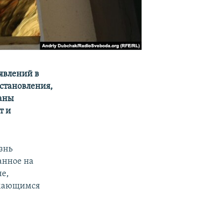
явлений в
становления,
наны
т и
знь
анное на
не,
имающимся