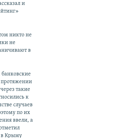
ссказал и
ейтинг»
том никто не
ики не
раничивают в
а банковские
а протяжении
 через такие
тносились к
нстве случаев
оэтому по их
ения ввели, а
 отметил
 в Крыму