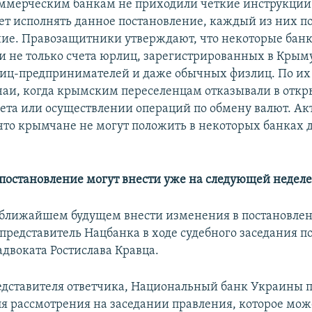
ммерческим банкам не приходили четкие инструкции 
ет исполнять данное постановление, каждый из них по
ние. Правозащитники утверждают, что некоторые бан
и не только счета юрлиц, зарегистрированных в Крыму,
иц-предпринимателей и даже обычных физлиц. По их 
чаи, когда крымским переселенцам отказывали в отк
чета или осуществлении операций по обмену валют. А
что крымчане не могут положить в некоторых банках 
постановление могут внести уже на следующей недел
ближайшем будущем внести изменения в постановле
представитель Нацбанка в ходе судебного заседания п
адвоката Ростислава Кравца.
едставителя ответчика, Национальный банк Украины 
я рассмотрения на заседании правления, которое мож