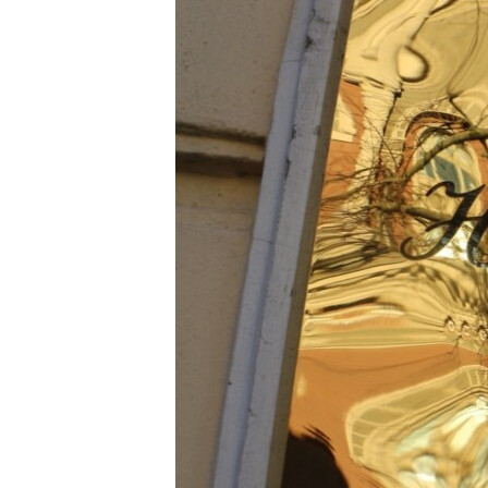
ПОБЕДИТЕЛЕЙ НЕ СУДЯТ?
КРЫМ.НЕПОКОРЕННЫЙ
ELIFBE
УКРАИНСКАЯ ПРОБЛЕМА КРЫМА