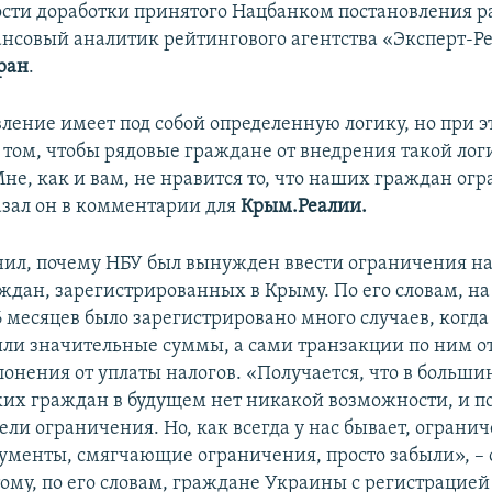
сти доработки принятого Нацбанком постановления ра
нсовый аналитик рейтингового агентства «Эксперт-Р
ран
.
вление имеет под собой определенную логику, но при э
о том, чтобы рядовые граждане от внедрения такой лог
Мне, как и вам, не нравится то, что наших граждан ог
казал он в комментарии для
Крым.Реалии.
нил, почему НБУ был вынужден ввести ограничения н
ждан, зарегистрированных в Крыму. По его словам, н
 месяцев было зарегистрировано много случаев, когда
или значительные суммы, а сами транзакции по ним о
онения от уплаты налогов. «Получается, что в больши
ких граждан в будущем нет никакой возможности, и п
ли ограничения. Но, как всегда у нас бывает, огранич
рументы, смягчающие ограничения, просто забыли», –
ому, по его словам, граждане Украины с регистрацией