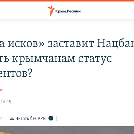
а исков» заставит Нацба
ть крымчанам статус
ентов?
рг
 16:45
ся
Читать без VPN