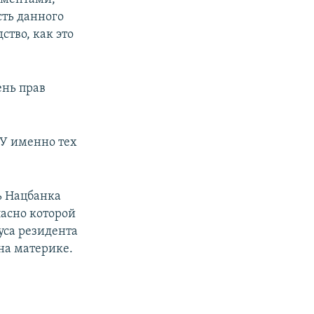
ть данного
тво, как это
ень прав
БУ именно тех
ь Нацбанка
ласно которой
уса резидента
на материке.