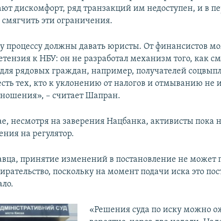
ют дискомфорт, ряд транзакций им недоступен, и в п
 смягчить эти ограничения.
у процессу должны давать юристы. От финансистов м
тензия к НБУ: он не разработал механизм того, как с
для рядовых граждан, например, получателей соцвыпла
 есть тех, кто к уклонению от налогов и отмыванию не 
ношения», – считает Шапран.
ае, несмотря на заверения Нацбанка, активисты пока
ения на регулятор.
авца, принятие изменений в постановление не может 
бирательство, поскольку на момент подачи иска это по
ло.​
«Решения суда по иску можно о