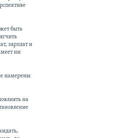
ерспективе
ожет быть
мягчить
т, зарплат и
имеет ни
 не намерены
повлиять на
становление
жидать,