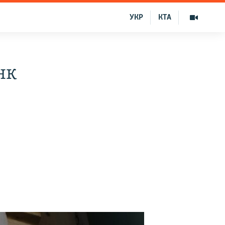
УКР
КТА
нк