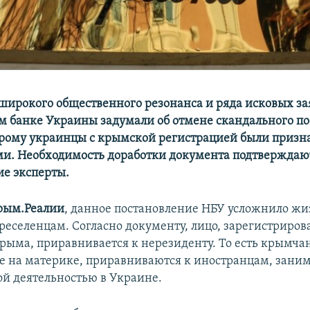
 широкого общественного резонанса и ряда исковых за
 банке Украины задумали об отмене скандального по
орому украинцы с крымской регистрацией были приз
и. Необходимость доработки документа подтверждаю
е эксперты.
рым.Реалии
, данное постановление НБУ усложнило жи
еселенцам. Согласно документу, лицо, зарегистриров
рыма, приравнивается к нерезиденту. То есть крымча
 на материке, приравниваются к иностранцам, зан
й деятельностью в Украине.