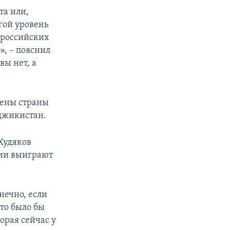
та или,
гой уровень
у российских
», – пояснил
вы нет, а
чены страны
аджикистан.
Худяков
ции выиграют
онечно, если
это было бы
орая сейчас у