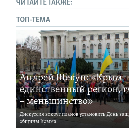
ЧИТАЙТЕ ТАКЖЕ:
ТОП-ТЕМА
Андрей Щекун: «Крым –
единственный регион, 
– меньшинство»
Дискуссия вокруг планов установить День за
общины Крыма