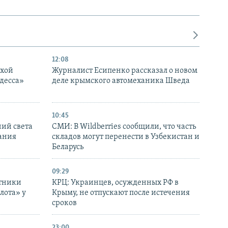
12:08
ухой
Журналист Есипенко рассказал о новом
десса»
деле крымского автомеханика Шведа
10:45
ний света
СМИ: В Wildberries сообщили, что часть
ания
складов могут перенести в Узбекистан и
Беларусь
09:29
отники
КРЦ: Украинцев, осужденных РФ в
лота» у
Крыму, не отпускают после истечения
сроков
23:00