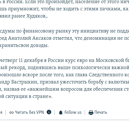
 в России. Если это произойдет, население от этого ни
лишь приумножит, чтобы не ходить с этими пачками, ка
явил ранее Худяков,.
осдумы по финансовому рынку эту инициативу не подд
ед Анатолий Аксаков отметил, что деноминация не п
хранитьсвои доходы.
четверг 11 декабря в России курс евро на Московской 
вый рекорд, поднявшись выше психологически важной
роизошло вскоре после того, как глава Следственного 
андр Бастрыкин, призвал ужесточить борьбу с валютн
, назвав ее «важнейшим вопросом для обеспечения с
й ситуации в стране».
ся
Читать без VPN
Follow us
Печать