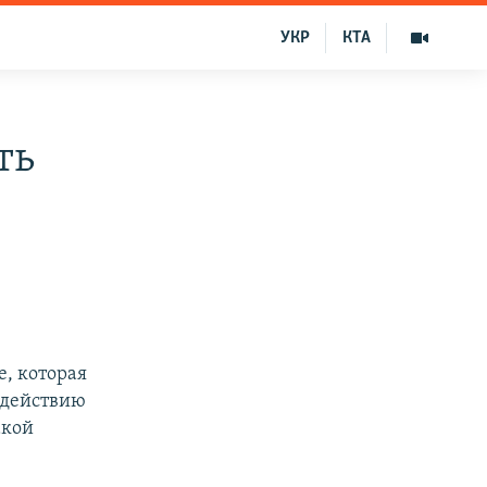
УКР
КТА
ть
е, которая
водействию
акой