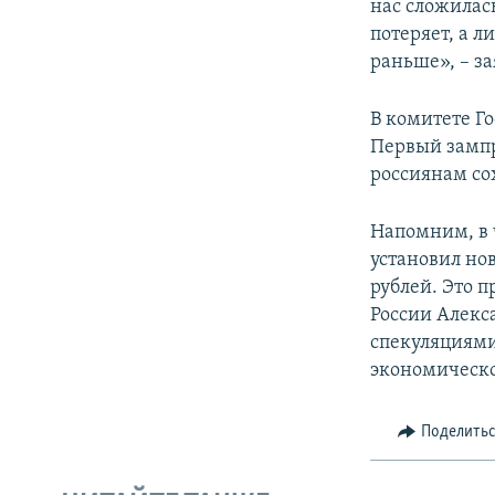
нас сложилась
потеряет, а 
раньше», – за
В комитете Г
Первый зампр
россиянам со
Напомним, в 
установил но
рублей. Это п
России Алекс
спекуляциями
экономическо
Поделить