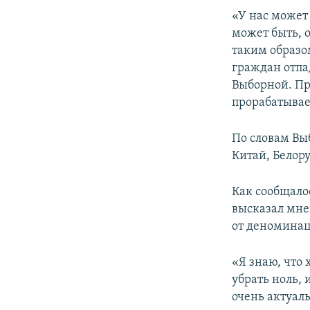
ПОБЕДИТЕЛЕЙ НЕ СУДЯТ?
«У нас может
КРЫМ.НЕПОКОРЕННЫЙ
может быть, 
таким образом
ELIFBE
граждан отпа
УКРАИНСКАЯ ПРОБЛЕМА КРЫМА
Выборной. При
прорабатывает
По словам Вы
Китай, Белор
Как сообщало
высказал мне
от деноминац
«Я знаю, что 
убрать ноль, 
очень актуаль