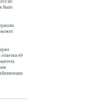
чего не
к было
ержали.
оможет
бирже
 отметки 69
комитета
ыми
табилизации