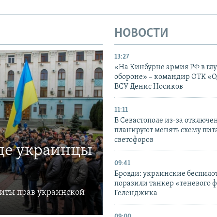
НОВОСТИ
13:27
«На Кинбурне армия РФ в гл
обороне» – командир ОТК «О
ВСУ Денис Носиков
11:11
В Севастополе из-за отключе
планируют менять схему пит
светофоров
где украинцы
09:41
Бровди: украинские беспил
поразили танкер «теневого ф
щиты прав украинской
Геленджика
09:00