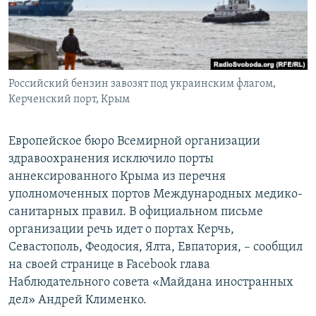
ПРИСОЕДИНЯЙТЕСЬ!
ПОБЕДИТЕЛЕЙ НЕ СУДЯТ?
КРЫМ.НЕПОКОРЕННЫЙ
ELIFBE
Российский бензин завозят под украинским флагом,
УКРАИНСКАЯ ПРОБЛЕМА КРЫМА
Керченский порт, Крым
Все сайты RFE/RL
Европейское бюро Всемирной организации
здравоохранения исключило порты
аннексированного Крыма из перечня
уполномоченных портов Международных медико-
санитарных правил. В официальном письме
организации речь идет о портах Керчь,
Севастополь, Феодосия, Ялта, Евпатория, – сообщил
на своей странице в Facebook глава
Наблюдательного совета «Майдана иностранных
дел» Андрей Клименко.