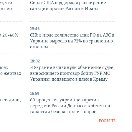
т, что
Сенат США поддержал расширение
на его
санкций против России и Ирана
19:46
а 20-40%
CIR: в июле количество атак РФ на АЗС в
Украине выросло на 72% по сравнению
с июнем
18:02
дом:
В Украине выдвинули обвинение судье,
 о жертвах
выносившего приговор бойцу ГУР МО
Украины, попавшего в плен в Крыму
16:59
н стадион,
60 процентов украинцев против
передачи России Донбасса в обмен на
гарантии безопасности – опрос
БОЛЬШЕ