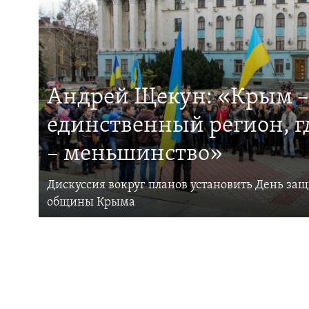
Андрей Щекун: «Крым –
единственный регион, 
– меньшинство»
Дискуссия вокруг планов установить День за
общины Крыма