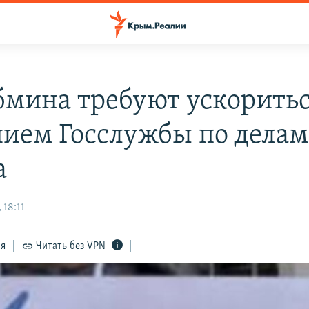
бмина требуют ускоритьс
нием Госслужбы по делам
а
 18:11
ся
Читать без VPN