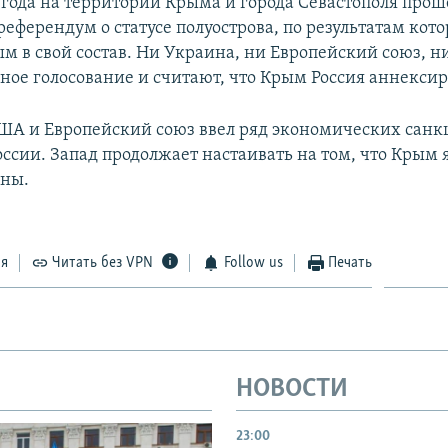
4 года на территории Крыма и города Севастополя прош
еферендум о статусе полуострова, по результатам кото
м в свой состав. Ни Украина, ни Европейский союз, 
ное голосование и считают, что Крым Россия аннексир
США и Европейский союз ввел ряд экономических санк
ссии. Запад продолжает настаивать на том, что Крым 
ины.
ся
Читать без VPN
Follow us
Печать
НОВОСТИ
23:00