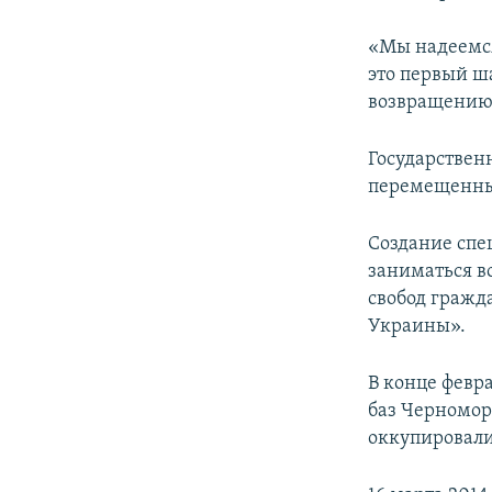
«Мы надеемся
это первый ш
возвращению 
Государствен
перемещенных
Создание спе
заниматься в
свобод гражд
Украины».
В конце февр
баз Черномор
оккупировали