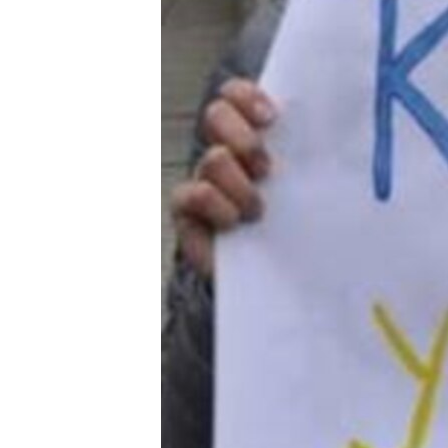
ПОБЕДИТЕЛЕЙ НЕ СУДЯТ?
КРЫМ.НЕПОКОРЕННЫЙ
ELIFBE
УКРАИНСКАЯ ПРОБЛЕМА КРЫМА