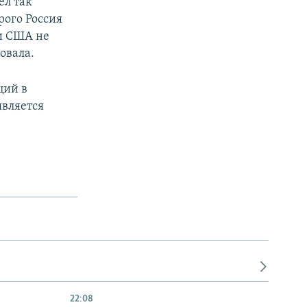
ел так
рого Россия
ни США не
овала.
ций в
является
22:08