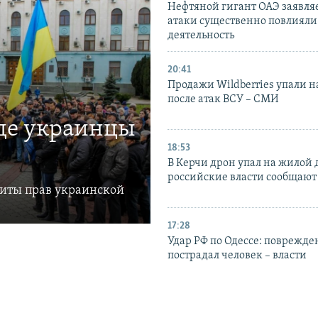
Нефтяной гигант ОАЭ заявляе
атаки существенно повлияли 
деятельность
20:41
Продажи Wildberries упали н
после атак ВСУ – СМИ
где украинцы
18:53
В Керчи дрон упал на жилой 
российские власти сообщают
щиты прав украинской
17:28
Удар РФ по Одессе: поврежде
пострадал человек – власти