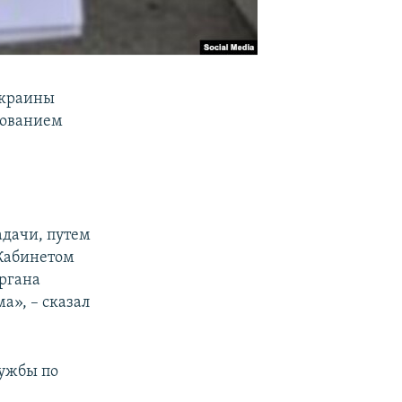
Украины
бованием
адачи, путем
 Кабинетом
органа
а», – сказал
лужбы по