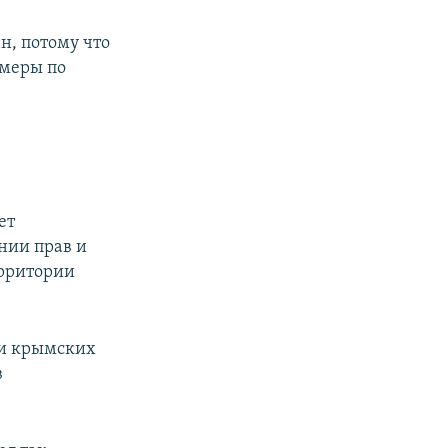
н, потому что
 меры по
ет
нии прав и
ерритории
 и крымских
в