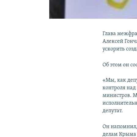
Глава межфр
Алексей Гонч
ускорить соз
Об этом он с
«Мы, как деп
контроля над
министров. М
исполнительн
депутат.
Он напомнил,
делам Крыма 