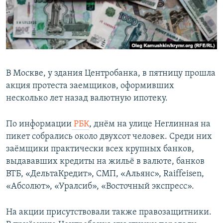
ПРИСОЕДИНЯЙТЕСЬ!
ПОБЕДИТЕЛЕЙ НЕ СУДЯТ?
КРЫМ.НЕПОКОРЕННЫЙ
ELIFBE
УКРАИНСКАЯ ПРОБЛЕМА КРЫМА
В Москве, у здания Центробанка, в пятницу прошла
Все сайты RFE/RL
акция протеста заемщиков, оформивших
несколько лет назад валютную ипотеку.
По информации
РБК
, днём на улице Неглинная на
пикет собрались около двухсот человек. Среди них
заёмщики практически всех крупных банков,
выдававших кредиты на жильё в валюте, банков
ВТБ, «ДельтаКредит», СМП, «Альянс», Raiffeisen,
«Абсолют», «Уралсиб», «Восточный экспресс».
На акции присутствовали также правозащитники.