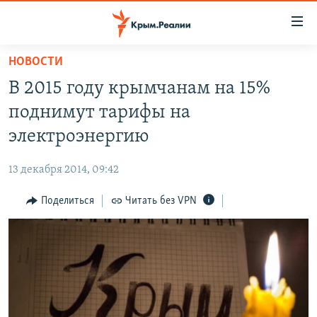
Доступность
ссылки
Вернуться
НОВОСТИ
к
НОВОСТИ
В 2015 году крымчанам на 15%
основному
СПЕЦПРОЕКТЫ
содержанию
поднимут тарифы на
ВОДА
Вернутся
ГРУЗ 200
электроэнергию
к
ИСТОРИЯ
КАРТА ВОЕННЫХ ОБЪЕКТОВ КРЫМА
главной
13 декабря 2014, 09:42
ЕЩЕ
11 ЛЕТ ОККУПАЦИИ КРЫМА. 11 ИСТОРИЙ СОПРОТИВЛЕНИЯ
навигации
Вернутся
Поделиться
Читать без VPN
РАДІО СВОБОДА
ИНТЕРАКТИВ
к
КАК ОБОЙТИ БЛОКИРОВКУ
ИНФОГРАФИКА
поиску
ТЕЛЕПРОЕКТ КРЫМ.РЕАЛИИ
Українською
СОВЕТЫ ПРАВОЗАЩИТНИКОВ
Qırımtatar
ПРОПАВШИЕ БЕЗ ВЕСТИ