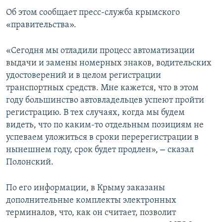
ПРИСОЕДИНЯЙТЕСЬ!
ПОБЕДИТЕЛЕЙ НЕ СУДЯТ?
Об этом сообщает пресс-служба крымского
«правительства».
КРЫМ.НЕПОКОРЕННЫЙ
ELIFBE
«Сегодня мы отладили процесс автоматизации
выдачи и замены номерных знаков, водительских
УКРАИНСКАЯ ПРОБЛЕМА КРЫМА
удостоверений и в целом регистрации
Все сайты RFE/RL
транспортных средств. Мне кажется, что в этом
году большинство автовладельцев успеют пройти
регистрацию. В тех случаях, когда мы будем
видеть, что по каким-то отдельным позициям не
успеваем уложиться в сроки перерегистрации в
–
нынешнем году, срок будет продлен»,
сказал
Полонский.
По его информации, в Крыму заказаны
дополнительные комплекты электронных
терминалов, что, как он считает, позволит