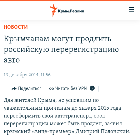
Доступность
ссылки
Вернуться
НОВОСТИ
к
НОВОСТИ
Крымчанам могут продлить
основному
СПЕЦПРОЕКТЫ
содержанию
российскую перерегистрацию
ВОДА
Вернутся
ГРУЗ 200
авто
к
ИСТОРИЯ
КАРТА ВОЕННЫХ ОБЪЕКТОВ КРЫМА
главной
13 декабря 2014, 11:56
ЕЩЕ
11 ЛЕТ ОККУПАЦИИ КРЫМА. 11 ИСТОРИЙ СОПРОТИВЛЕНИЯ
навигации
Вернутся
Поделиться
Читать без VPN
РАДІО СВОБОДА
ИНТЕРАКТИВ
к
Для жителей Крыма, не успевшим по
КАК ОБОЙТИ БЛОКИРОВКУ
ИНФОГРАФИКА
поиску
уважительным причинам до января 2015 года
ТЕЛЕПРОЕКТ КРЫМ.РЕАЛИИ
переоформить свой автотранспорт, срок
Українською
перерегистрации может быть продлен, заявил
СОВЕТЫ ПРАВОЗАЩИТНИКОВ
Qırımtatar
крымский «вице-премьер» Дмитрий Полонский.
ПРОПАВШИЕ БЕЗ ВЕСТИ