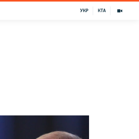
УКР
КТА