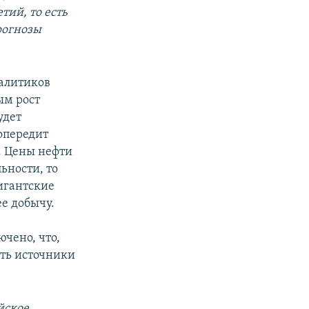
тий, то есть
рогнозы
налитиков
ым рост
удет
опередит
. Цены нефти
ьности, то
игантские
е добычу.
ючено, что,
ить источники
йское,