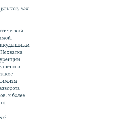
удастся, как
литической
имой.
ь никудышным
 Нехватка
куренции
овышению
 такое
птимизм
разворота
в, к более
нг.
ен?