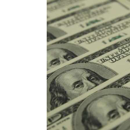
ПОБЕДИТЕЛЕЙ НЕ СУДЯТ?
КРЫМ.НЕПОКОРЕННЫЙ
ELIFBE
УКРАИНСКАЯ ПРОБЛЕМА КРЫМА