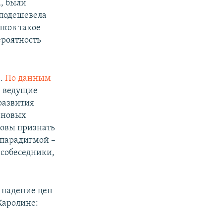
а, были
 подешевела
нков такое
ероятность
в.
По данным
е ведущие
развития
 новых
товы признать
 парадигмой –
 собеседники,
е падение цен
Каролине: