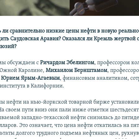
 ли сравнительно низкие цены нефти в новую реально
дить Саудовская Аравия? Оказался ли Кремль жертвой
люзий?
мы обсуждаем с
Ричардом Эбелингом
, профессором ко
 Южной Каролине,
Михаилом Бернштамом
, профессор
Юрием Ярым-Агаевым
, финансовым аналитиком, со
 института в Калифорнии.
ены нефти на нью-йоркской товарной бирже установил
На своем пути вниз они пали ниже отметки шестьдесят
ываемой западно-техасской нефти снизилась до пятиде
ларов. Это означает, что цена нефти откатилась на пят
ьтаты долгого трудного подъема нефтяных цен, рухну