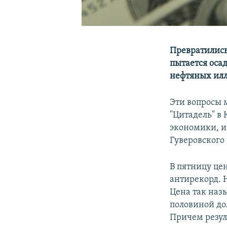
Превратились
пытается оса
нефтяных ил
Эти вопросы 
"Цитадель" в
экономики, и
Гуверовского
​В пятницу ц
антирекорд. 
Цена так наз
половиной дол
Причем резул