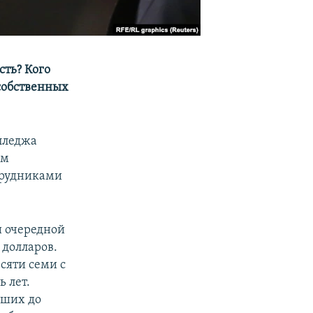
сть?
Кого
 собственных
лледжа
ом
трудниками
и очередной
 долларов.
сяти семи с
ь лет.
вших до