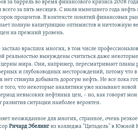
ов за баррель во время финансового кризиса 2008 год
 всего за пять месяцев. С июля нынешнего года нефть
 сорок процентов. В контексте понятий финансовых ры
чает полную капитуляцию оптимистов и ничтожную в
цен на прежний уровень.
 застало врасплох многих, в том числе профессионало
вой реальностью вынуждены считаться даже некоторы
церны мира. Они, например, пересматривают планы 
верных и глубоководных месторождений, потому что в
х нет стимула добывать дорогую нефть. Не все пока го
е того, что некоторые аналитики уже называют новой
ериод невысоких нефтяных цен, – но, как говорят мои
т развития ситуации наиболее вероятен.
сняет неожиданное для многих, странное, очень резко
ссор
Ричард Эбелинг
из колледжа "Цитадель" в Южной 