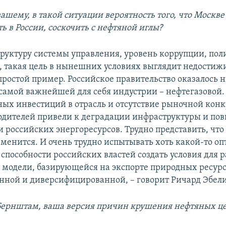
вашему, в такой ситуации вероятность того, что Москве 
ь в России, соскочить с нефтяной иглы?
руктуру системы управления, уровень коррупции, по
 такая цель в нынешних условиях выглядит недостиж
ростой пример. Российское правительство оказалос
амой важнейшей для себя индустрии – нефтегазовой.
ных инвестиций в отрасль и отсутствие рыночной кон
одителей привели к деградации инфраструктуры и п
 российских энергоресурсов. Трудно представить, что
менится. И очень трудно испытывать хоть какой-то о
способности российских властей создать условия для 
 модели, базирующейся на экспорте природных ресурсо
нной и диверсифицированной, – говорит Ричард Эбели
Бернштам, ваша версия причин крушения нефтяных ц