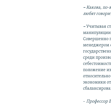
–
Какова, по-
любят говорит
–
Учитывая ст
манипуляции,
Совершенно п
менеджером с
государствен
среди произв
себестоимости
положение из
относительно 
экономики от
сбалансирова
–
Профессор 