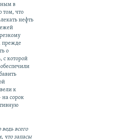
нным в
 том, что
лекать нефть
лежей
 резкому
, прежде
ть о
, с которой
 обеспечили
обавить
ой
ивели к
 на сорок
ктивную
 ведь всего
, что запасы