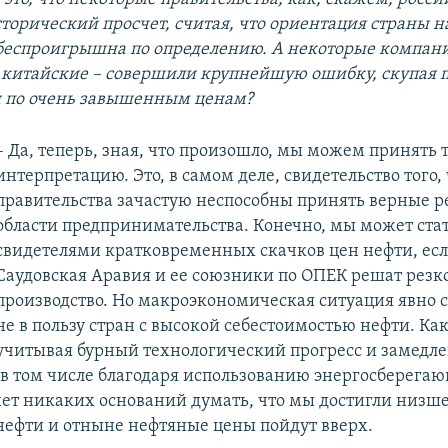
торический просчет, считая, что ориентация страны н
 беспроигрышна по определению. А некоторые компани
 китайские – совершили крупнейшую ошибку, скупая п
 по очень завышенным ценам?
– Да, теперь, зная, что произошло, мы можем принять 
интерпретацию. Это, в самом деле, свидетельство того, 
правительства зачастую неспособны принять верные 
области предпринимательства. Конечно, мы может ста
свидетелями кратковременных скачков цен нефти, есл
Саудовская Аравия и ее союзники по ОПЕК решат резко
производство. Но макроэкономическая ситуация явно 
не в пользу стран с высокой себестоимостью нефти. Как
учитывая бурный технологический прогресс и замедле
 в том числе благодаря использованию энергосберега
нет никаких оснований думать, что мы достигли низше
нефти и отныне нефтяные цены пойдут вверх.