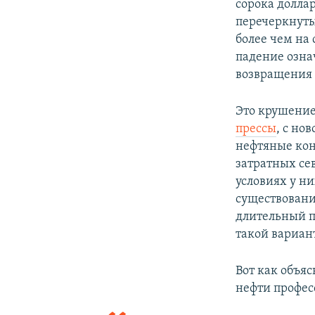
сорока доллар
перечеркнуты
более чем на
падение озна
возвращения 
Это крушение
прессы
, с но
нефтяные кон
затратных се
условиях у ни
существовани
длительный п
такой вариан
Вот как объя
нефти профе