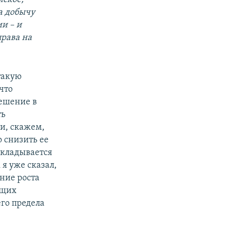
а добычу
и – и
рава на
такую
что
решение в
ть
и, скажем,
 снизить ее
складывается
 я уже сказал,
ние роста
ющих
го предела