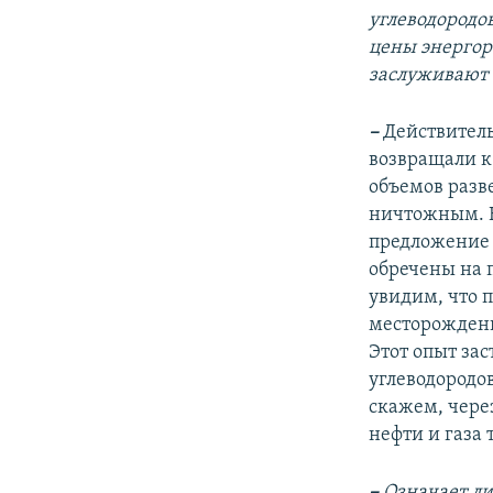
углеводородов
цены энергор
заслуживают 
–
Действитель
возвращали к
объемов разв
ничтожным. В
предложение
обречены на 
увидим, что 
месторождени
Этот опыт зас
углеводородов
скажем, чере
нефти и газа 
–
Означает ли