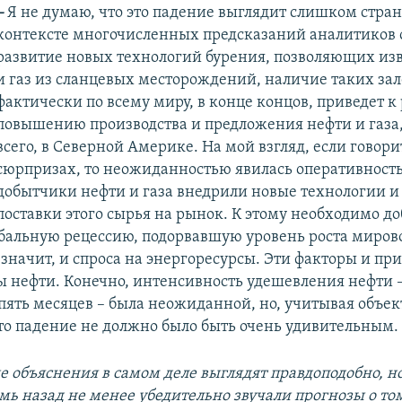
–
Я не думаю, что это падение выглядит слишком стра
контексте многочисленных предсказаний аналитиков о
развитие новых технологий бурения, позволяющих изв
и газ из сланцевых месторождений, наличие таких за
фактически по всему миру, в конце концов, приведет к
повышению производства и предложения нефти и газа
всего, в Северной Америке. На мой взгляд, если говори
сюрпризах, то неожиданностью явилась оперативность
добытчики нефти и газа внедрили новые технологии и
поставки этого сырья на рынок. К этому необходимо д
бальную рецессию, подорвавшую уровень роста миров
значит, и спроса на энергоресурсы. Эти факторы и пр
 нефти. Конечно, интенсивность удешевления нефти –
 пять месяцев – была неожиданной, но, учитывая объе
то падение не должно было быть очень удивительным.
е объяснения в самом деле выглядят правдоподобно, но
мь назад не менее убедительно звучали прогнозы о том