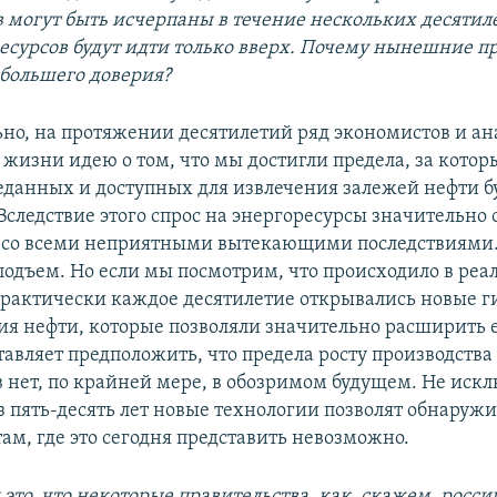
 могут быть исчерпаны в течение нескольких десятиле
есурсов будут идти только вверх. Почему нынешние п
большего доверия?
но, на протяжении десятилетий ряд экономистов и а
 жизни идею о том, что мы достигли предела, за котор
еданных и доступных для извлечения залежей нефти б
следствие этого спрос на энергоресурсы значительно 
 со всеми неприятными вытекающими последствиями
подъем. Но если мы посмотрим, что происходило в реал
практически каждое десятилетие открывались новые г
я нефти, которые позволяли значительно расширить е
тавляет предположить, что предела росту производства
 нет, по крайней мере, в обозримом будущем. Не искл
з пять-десять лет новые технологии позволят обнаруж
там, где это сегодня представить невозможно.
 это, что некоторые правительства, как, скажем, росси