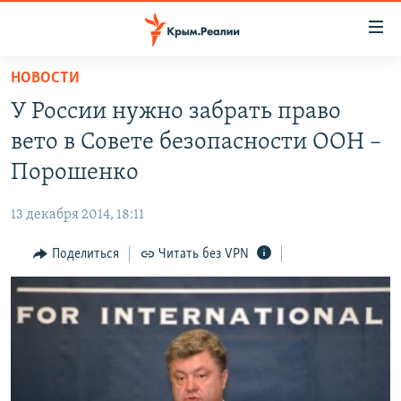
Доступность
ссылки
Вернуться
НОВОСТИ
к
НОВОСТИ
У России нужно забрать право
основному
СПЕЦПРОЕКТЫ
содержанию
вето в Совете безопасности ООН –
ВОДА
Вернутся
ГРУЗ 200
Порошенко
к
ИСТОРИЯ
КАРТА ВОЕННЫХ ОБЪЕКТОВ КРЫМА
главной
13 декабря 2014, 18:11
ЕЩЕ
11 ЛЕТ ОККУПАЦИИ КРЫМА. 11 ИСТОРИЙ СОПРОТИВЛЕНИЯ
навигации
Вернутся
Поделиться
Читать без VPN
РАДІО СВОБОДА
ИНТЕРАКТИВ
к
КАК ОБОЙТИ БЛОКИРОВКУ
ИНФОГРАФИКА
поиску
ТЕЛЕПРОЕКТ КРЫМ.РЕАЛИИ
Українською
СОВЕТЫ ПРАВОЗАЩИТНИКОВ
Qırımtatar
ПРОПАВШИЕ БЕЗ ВЕСТИ