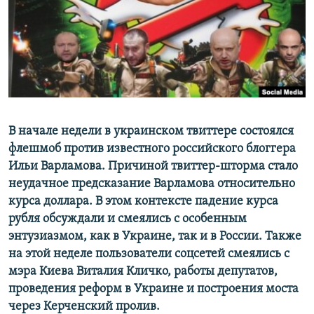
ПРИСОЕДИНЯЙТЕСЬ!
ПОБЕДИТЕЛЕЙ НЕ СУДЯТ?
КРЫМ.НЕПОКОРЕННЫЙ
ELIFBE
УКРАИНСКАЯ ПРОБЛЕМА КРЫМА
Все сайты RFE/RL
В начале недели в украинском твиттере состоялся
флешмоб против известного российского блоггера
Ильи Варламова. Причиной твиттер-шторма стало
неудачное предсказание Варламова относительно
курса доллара. В этом контексте падение курса
рубля обсуждали и смеялись с особенным
энтузиазмом, как в Украине, так и в России. Также
на этой неделе пользователи соцсетей смеялись с
мэра Киева Виталия Кличко, работы депутатов,
проведения реформ в Украине и построения моста
через Керченский пролив.