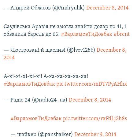
— Андрей Обласов (@Andryulik)
December 8, 2014
Саудівська Аравія не змогла знайти долар по 41, і
обвалила барель до 66!
#ВарламовТиДовбак
#brent
— Люстровані й щасливі (@lvov1256)
December 8,
2014
А-хі-хі-хі-хі-хі! А-ха-ха-ха-ха-ха!
#ВарламовТиДовбак
pic.twitter.com/mDT7PyAHhx
— Радіо 24 (@radio24_ua)
December 8, 2014
#ВарламовТиДовбак
pic.twitter.com/rxFdLj3h8s
— шэйкер (@panshaiker)
December 9, 2014