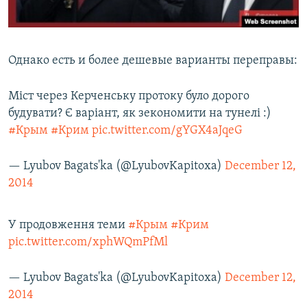
Однако есть и более дешевые варианты переправы:
Міст через Керченську протоку було дорого
будувати? Є варіант, як зекономити на тунелі :)
#Крым
#Крим
pic.twitter.com/gYGX4aJqeG
— Lyubov Bagats'ka (@LyubovKapitoxa)
December 12,
2014
У продовження теми
#Крым
#Крим
pic.twitter.com/xphWQmPfMl
— Lyubov Bagats'ka (@LyubovKapitoxa)
December 12,
2014