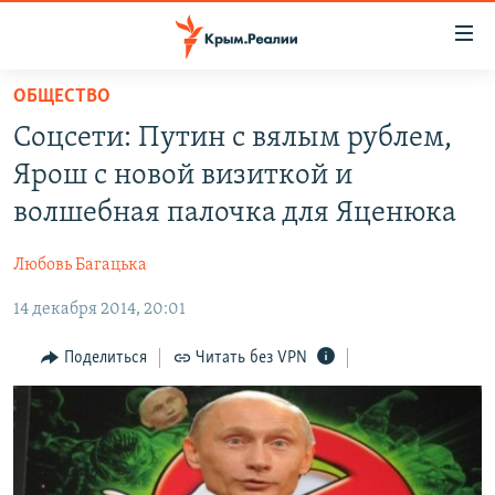
Доступность
ссылки
Вернуться
ОБЩЕСТВО
к
НОВОСТИ
Соцсети: Путин с вялым рублем,
основному
СПЕЦПРОЕКТЫ
содержанию
Ярош с новой визиткой и
ВОДА
Вернутся
ГРУЗ 200
волшебная палочка для Яценюка
к
ИСТОРИЯ
КАРТА ВОЕННЫХ ОБЪЕКТОВ КРЫМА
главной
Любовь Багацька
ЕЩЕ
11 ЛЕТ ОККУПАЦИИ КРЫМА. 11 ИСТОРИЙ СОПРОТИВЛЕНИЯ
навигации
Вернутся
14 декабря 2014, 20:01
РАДІО СВОБОДА
ИНТЕРАКТИВ
к
КАК ОБОЙТИ БЛОКИРОВКУ
ИНФОГРАФИКА
Поделиться
Читать без VPN
поиску
ТЕЛЕПРОЕКТ КРЫМ.РЕАЛИИ
Українською
СОВЕТЫ ПРАВОЗАЩИТНИКОВ
Qırımtatar
ПРОПАВШИЕ БЕЗ ВЕСТИ