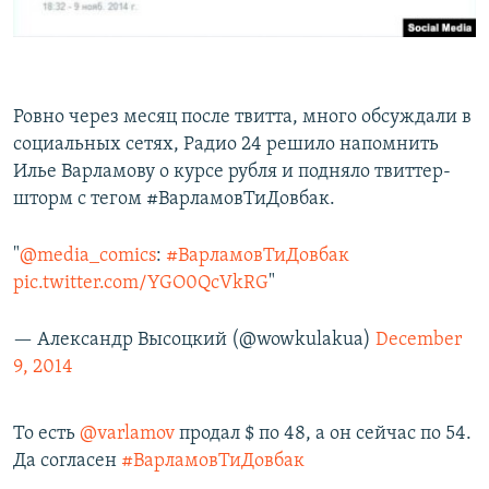
Ровно через месяц после твитта, много обсуждали в
социальных сетях, Радио 24 решило напомнить
Илье Варламову о курсе рубля и подняло твиттер-
шторм с тегом #ВарламовТиДовбак.
"
@media_comics
:
#ВарламовТиДовбак
pic.twitter.com/YGO0QcVkRG
"
— Александр Высоцкий (@wowkulakua)
December
9, 2014
То есть
@varlamov
продал $ по 48, а он сейчас по 54.
Да согласен
#ВарламовТиДовбак