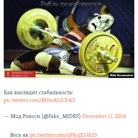
Как выглядит стабильность:
pic.twitter.com/BHmALfCbA3
— Мuд Роисси (@Fake_MIDRF)
December 11, 2014
Вось як
pic.twitter.com/zPknJEOdO3