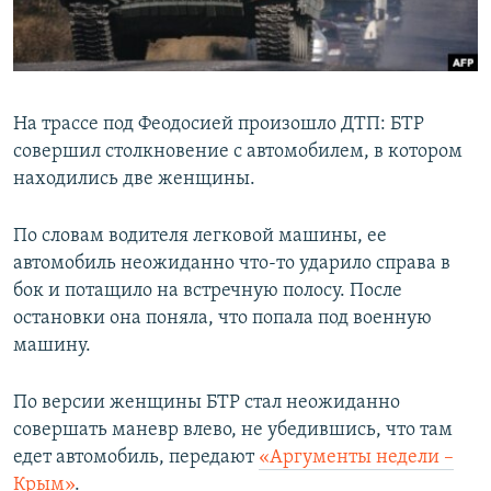
ПРИСОЕДИНЯЙТЕСЬ!
ПОБЕДИТЕЛЕЙ НЕ СУДЯТ?
КРЫМ.НЕПОКОРЕННЫЙ
ELIFBE
На трассе под Феодосией произошло ДТП: БТР
УКРАИНСКАЯ ПРОБЛЕМА КРЫМА
совершил столкновение с автомобилем, в котором
Все сайты RFE/RL
находились две женщины.
По словам водителя легковой машины, ее
автомобиль неожиданно что-то ударило справа в
бок и потащило на встречную полосу. После
остановки она поняла, что попала под военную
машину.
По версии женщины БТР стал неожиданно
совершать маневр влево, не убедившись, что там
едет автомобиль, передают
«Аргументы недели –
Крым»
.