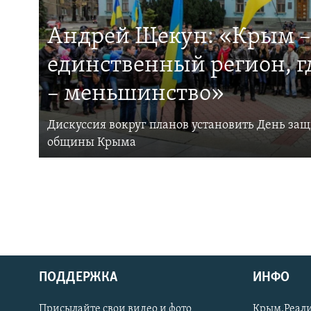
Андрей Щекун: «Крым –
единственный регион, 
– меньшинство»
Дискуссия вокруг планов установить День за
общины Крыма
ПОДДЕРЖКА
ИНФО
Українською
Присылайте свои видео и фото
Крым.Реали