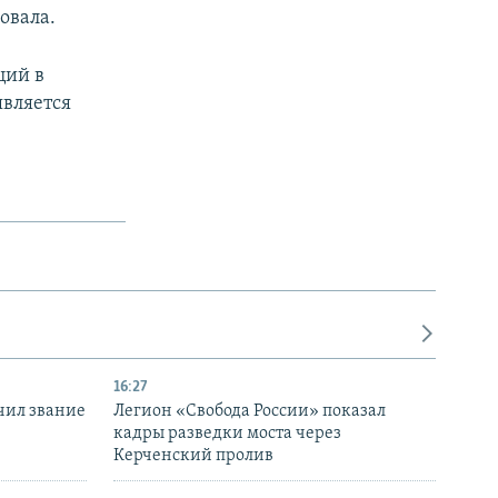
овала.
ций в
является
16:27
чил звание
Легион «Свобода России» показал
кадры разведки моста через
Керченский пролив