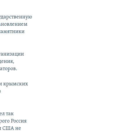
сударственную
тановлением
 памятники
рганизации
дения,
аторов.
 и крымских
в
ел так
рого Россия
ни США не