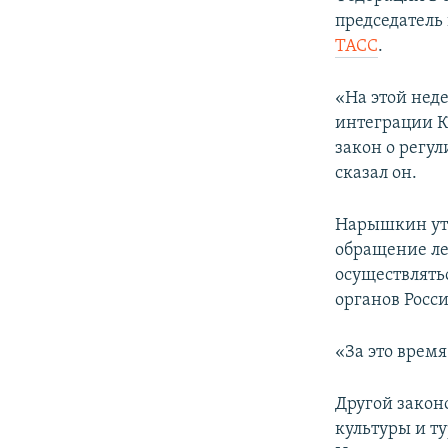
ПОБЕДИТЕЛЕЙ НЕ СУДЯТ?
председатель
КРЫМ.НЕПОКОРЕННЫЙ
ТАСС
.
ELIFBE
«На этой нед
УКРАИНСКАЯ ПРОБЛЕМА КРЫМА
интеграции Кр
закон о регу
сказал он.
Нарышкин уточ
обращение ле
осуществлять
органов Росси
«За это врем
Другой закон
культуры и т