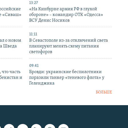
13:27
оссийские
«На Кинбурне армия РФ в глухой
ке «Сиваш»
обороне» – командир ОТК «Одесса»
ВСУ Денис Носиков
11:11
ал о новом
В Севастополе из-за отключений света
ка Шведа
планируют менять схему питания
светофоров
09:41
 что часть
Бровди: украинские беспилотники
збекистан и
поразили танкер «теневого флота» у
Геленджика
БОЛЬШЕ