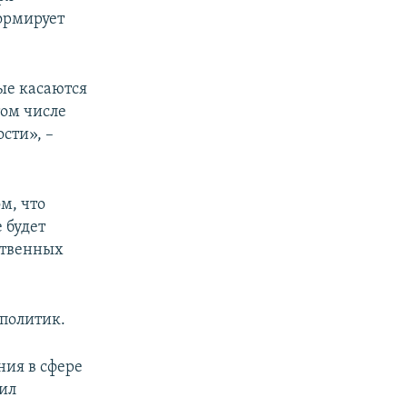
ормирует
ые касаются
том числе
сти», –
м, что
 будет
ственных
 политик.
ния в сфере
жил