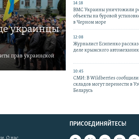
14:18
ВМС Украины уничтожили р
объекты на буровой установ
в Черном море
где украинцы
12:08
Журналист Есипенко рассказ
деле крымского автомехани
щиты прав украинской
10:45
СМИ: В Wildberries сообщили,
складов могут перенести в У
Беларусь
ПРИСОЕДИНЯЙТЕСЬ!
и. О нас