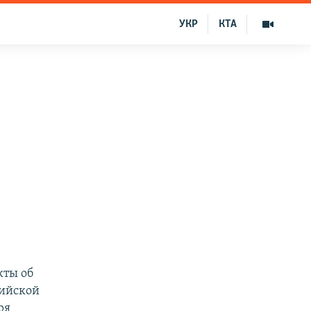
УКР
КТА
кты об
сийской
ря