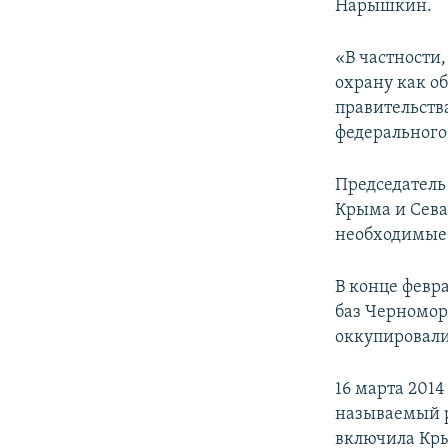
Нарышкин.
«В частности,
охрану как о
правительств
федерального 
Председатель
Крыма и Севас
необходимые 
В конце февр
баз Черномор
оккупировали
16 марта 201
называемый р
включила Кры