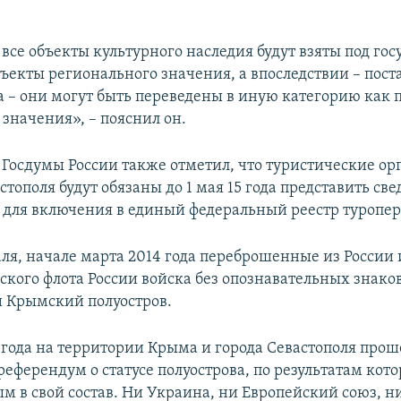
 все объекты культурного наследия будут взяты под го
бъекты регионального значения, а впоследствии – пос
а – они могут быть переведены в иную категорию как
значения», – пояснил он.
 Госдумы России также отметил, что туристические о
тополя будут обязаны до 1 мая 15 года представить све
для включения в единый федеральный реестр туропер
аля, начале марта 2014 года переброшенные из России
ского флота России войска без опознавательных знако
 Крымский полуостров.
4 года на территории Крыма и города Севастополя прош
еферендум о статусе полуострова, по результатам кото
м в свой состав. Ни Украина, ни Европейский союз, 