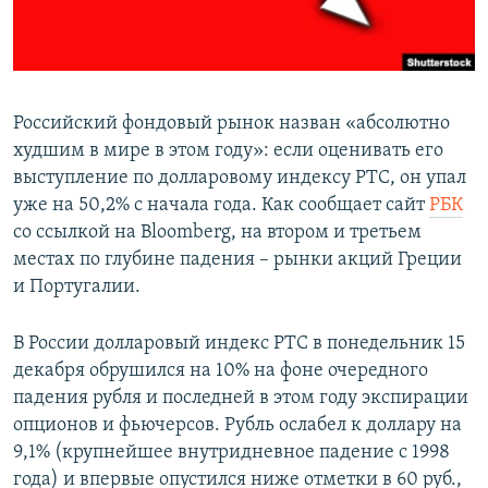
ПРИСОЕДИНЯЙТЕСЬ!
ПОБЕДИТЕЛЕЙ НЕ СУДЯТ?
КРЫМ.НЕПОКОРЕННЫЙ
ELIFBE
Российский фондовый рынок назван «абсолютно
УКРАИНСКАЯ ПРОБЛЕМА КРЫМА
худшим в мире в этом году»​: если оценивать его
Все сайты RFE/RL
выступление по долларовому индексу РТС, он упал
уже на 50,2% с начала года. Как сообщает сайт
РБК
со ссылкой на Bloomberg, на втором и третьем
местах по глубине падения – рынки акций Греции
и Португалии.
В России долларовый индекс РТС в понедельник 15
декабря обрушился на 10% на фоне очередного
падения рубля и последней в этом году экспирации
опционов и фьючерсов. Рубль ослабел к доллару на
9,1% (крупнейшее внутридневное падение с 1998
года) и впервые опустился ниже отметки в 60 руб.,