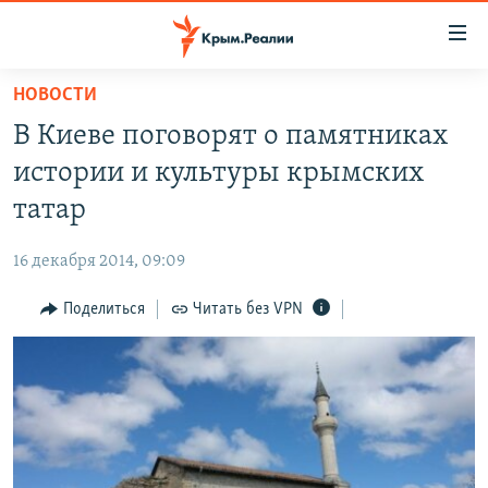
Доступность
ссылки
Вернуться
НОВОСТИ
к
НОВОСТИ
В Киеве поговорят о памятниках
основному
СПЕЦПРОЕКТЫ
содержанию
истории и культуры крымских
ВОДА
Вернутся
ГРУЗ 200
татар
к
ИСТОРИЯ
КАРТА ВОЕННЫХ ОБЪЕКТОВ КРЫМА
главной
16 декабря 2014, 09:09
ЕЩЕ
11 ЛЕТ ОККУПАЦИИ КРЫМА. 11 ИСТОРИЙ СОПРОТИВЛЕНИЯ
навигации
Вернутся
Поделиться
Читать без VPN
РАДІО СВОБОДА
ИНТЕРАКТИВ
к
КАК ОБОЙТИ БЛОКИРОВКУ
ИНФОГРАФИКА
поиску
ТЕЛЕПРОЕКТ КРЫМ.РЕАЛИИ
Українською
СОВЕТЫ ПРАВОЗАЩИТНИКОВ
Qırımtatar
ПРОПАВШИЕ БЕЗ ВЕСТИ