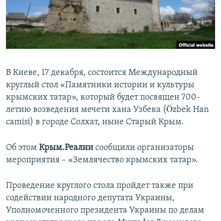
ПРИСОЕДИНЯЙТЕСЬ!
ПОБЕДИТЕЛЕЙ НЕ СУДЯТ?
КРЫМ.НЕПОКОРЕННЫЙ
ELIFBE
УКРАИНСКАЯ ПРОБЛЕМА КРЫМА
В Киеве, 17 декабря, состоится Международный
Все сайты RFE/RL
круглый стол «Памятники истории и культуры
крымских татар», который будет посвящен 700-
летию возведения мечети хана Узбека (Özbek Han
camisi) в городе Солхат, ныне Старый Крым.
Об этом
Крым.Реалии
сообщили организаторы
мероприятия – «Землячество крымских татар».
Проведение круглого стола пройдет также при
содействии народного депутата Украины,
Уполномоченного президента Украины по делам