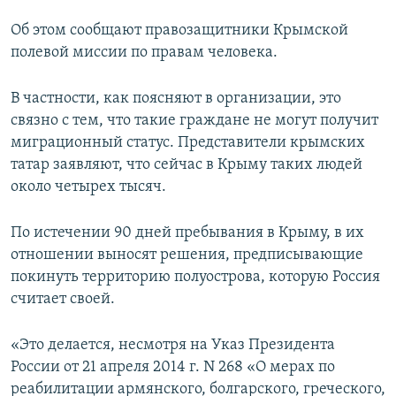
ПРИСОЕДИНЯЙТЕСЬ!
ПОБЕДИТЕЛЕЙ НЕ СУДЯТ?
Об этом сообщают правозащитники Крымской
КРЫМ.НЕПОКОРЕННЫЙ
полевой миссии по правам человека.
ELIFBE
В частности, как поясняют в организации, это
УКРАИНСКАЯ ПРОБЛЕМА КРЫМА
связно с тем, что такие граждане не могут получит
Все сайты RFE/RL
миграционный статус. Представители крымских
татар заявляют, что сейчас в Крыму таких людей
около четырех тысяч.
По истечении 90 дней пребывания в Крыму, в их
отношении выносят решения, предписывающие
покинуть территорию полуострова, которую Россия
считает своей.
«Это делается, несмотря на Указ Президента
России от 21 апреля 2014 г. N 268 «О мерах по
реабилитации армянского, болгарского, греческого,