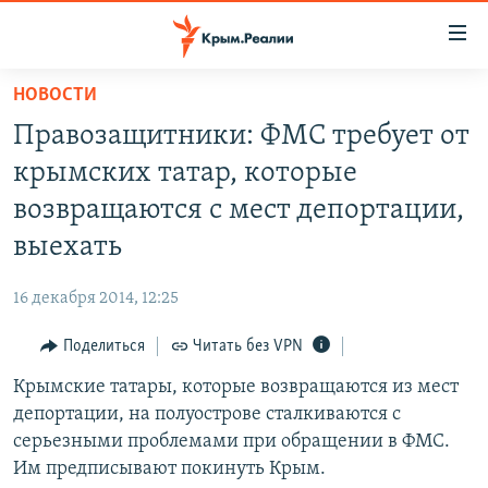
Доступность
ссылки
Вернуться
НОВОСТИ
к
НОВОСТИ
Правозащитники: ФМС требует от
основному
СПЕЦПРОЕКТЫ
содержанию
крымских татар, которые
ВОДА
Вернутся
ГРУЗ 200
возвращаются с мест депортации,
к
ИСТОРИЯ
КАРТА ВОЕННЫХ ОБЪЕКТОВ КРЫМА
выехать
главной
ЕЩЕ
11 ЛЕТ ОККУПАЦИИ КРЫМА. 11 ИСТОРИЙ СОПРОТИВЛЕНИЯ
навигации
16 декабря 2014, 12:25
Вернутся
РАДІО СВОБОДА
ИНТЕРАКТИВ
к
Поделиться
Читать без VPN
КАК ОБОЙТИ БЛОКИРОВКУ
ИНФОГРАФИКА
поиску
Крымские татары, которые возвращаются из мест
ТЕЛЕПРОЕКТ КРЫМ.РЕАЛИИ
Українською
депортации, на полуострове сталкиваются с
СОВЕТЫ ПРАВОЗАЩИТНИКОВ
серьезными проблемами при обращении в ФМС.
Qırımtatar
Им предписывают покинуть Крым.
ПРОПАВШИЕ БЕЗ ВЕСТИ