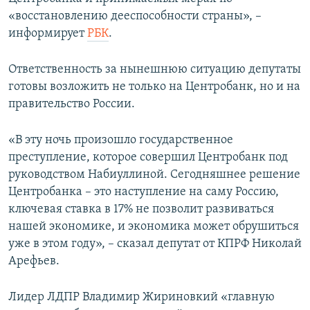
ПРИСОЕДИНЯЙТЕСЬ!
ПОБЕДИТЕЛЕЙ НЕ СУДЯТ?
«восстановлению дееспособности страны», –
информирует
РБК
.
КРЫМ.НЕПОКОРЕННЫЙ
ELIFBE
Ответственность за нынешнюю ситуацию депутаты
готовы возложить не только на Центробанк, но и на
УКРАИНСКАЯ ПРОБЛЕМА КРЫМА
правительство России.
Все сайты RFE/RL
«В эту ночь произошло государственное
преступление, которое совершил Центробанк под
руководством Набиуллиной. Сегодняшнее решение
Центробанка – это наступление на саму Россию,
ключевая ставка в 17% не позволит развиваться
нашей экономике, и экономика может обрушиться
уже в этом году», – сказал депутат от КПРФ Николай
Арефьев.
Лидер ЛДПР Владимир Жириновкий «главную