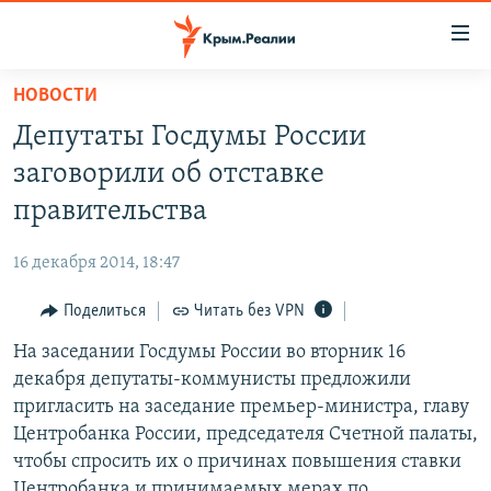
Доступность
ссылки
Вернуться
НОВОСТИ
к
НОВОСТИ
Депутаты Госдумы России
основному
СПЕЦПРОЕКТЫ
содержанию
заговорили об отставке
ВОДА
Вернутся
ГРУЗ 200
правительства
к
ИСТОРИЯ
КАРТА ВОЕННЫХ ОБЪЕКТОВ КРЫМА
главной
16 декабря 2014, 18:47
ЕЩЕ
11 ЛЕТ ОККУПАЦИИ КРЫМА. 11 ИСТОРИЙ СОПРОТИВЛЕНИЯ
навигации
Вернутся
Поделиться
Читать без VPN
РАДІО СВОБОДА
ИНТЕРАКТИВ
к
На заседании Госдумы России во вторник 16
КАК ОБОЙТИ БЛОКИРОВКУ
ИНФОГРАФИКА
поиску
декабря депутаты-коммунисты предложили
ТЕЛЕПРОЕКТ КРЫМ.РЕАЛИИ
пригласить на заседание премьер-министра, главу
Українською
Центробанка России, председателя Счетной палаты,
СОВЕТЫ ПРАВОЗАЩИТНИКОВ
Qırımtatar
чтобы спросить их о причинах повышения ставки
ПРОПАВШИЕ БЕЗ ВЕСТИ
Центробанка и принимаемых мерах по