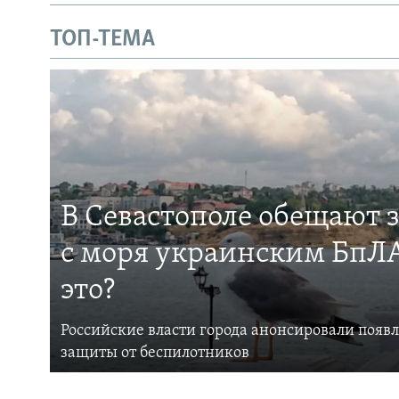
ТОП-ТЕМА
В Севастополе обещают 
с моря украинским БпЛА
это?
Российские власти города анонсировали появ
защиты от беспилотников