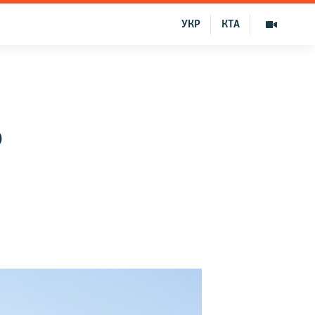
УКР
КТА
о