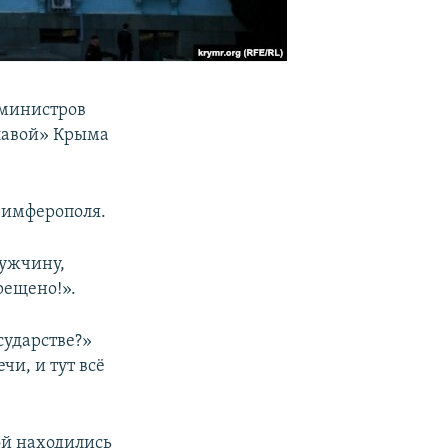
 министров
главой» Крыма
 Симферополя.
мужчину,
рещено!».
сударстве?»
чи, и тут всё
ой находились