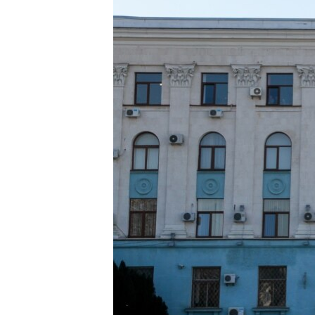
ПОБЕДИТЕЛЕЙ НЕ СУДЯТ?
КРЫМ.НЕПОКОРЕННЫЙ
ELIFBE
УКРАИНСКАЯ ПРОБЛЕМА КРЫМА