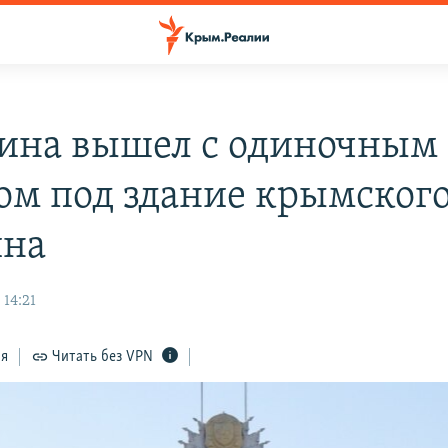
на вышел с одиночным
ом под здание крымског
ина
 14:21
ся
Читать без VPN