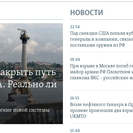
НОВОСТИ
22:54
Под санкции США попали ку
генералы и компании, связа
поставками оружия из РФ
18:44
При взрыве в Москве погиб г
закрыть путь
майор армии РФ Плохотнюк и
главкома ВКС – российские 
. Реально ли
16:55
Возле нефтяного танкера в 
ление новой системы
проливе произошли два взры
UKMTO
15:40