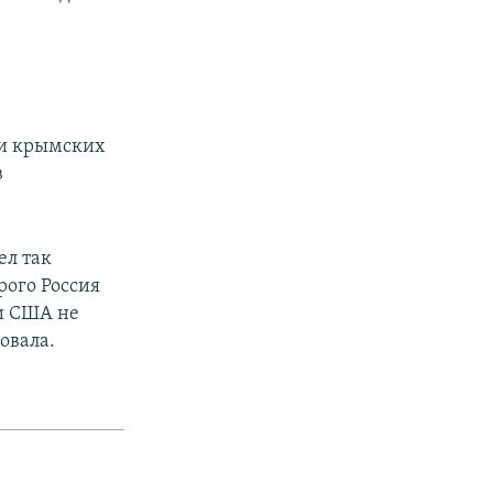
 и крымских
в
ел так
рого Россия
ни США не
овала.