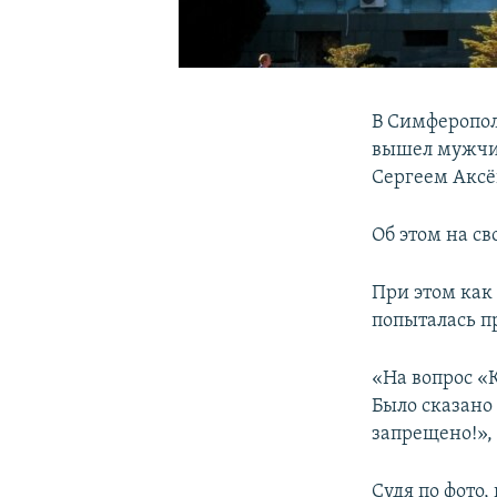
В Симферопол
вышел мужчин
Сергеем Акс
Об этом на с
При этом как
попыталась п
«На вопрос «
Было сказано 
запрещено!»,
Судя по фото,