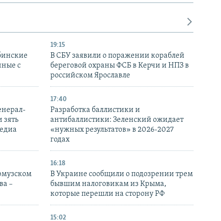
19:15
бинские
В СБУ заявили о поражении кораблей
нные с
береговой охраны ФСБ в Керчи и НПЗ в
российском Ярославле
17:40
енерал-
Разработка баллистики и
 зять
антибаллистики: Зеленский ожидает
медиа
«нужных результатов» в 2026-2027
годах
16:18
Ормузском
В Украине сообщили о подозрении трем
ва –
бывшим налоговикам из Крыма,
которые перешли на сторону РФ
15:02