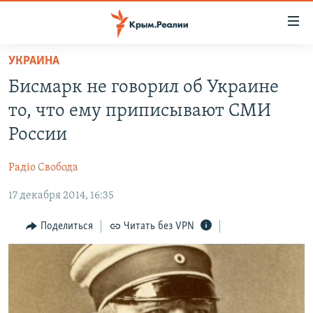
Доступность
ссылки
Вернуться
УКРАИНА
к
НОВОСТИ
Бисмарк не говорил об Украине
основному
СПЕЦПРОЕКТЫ
содержанию
то, что ему приписывают СМИ
ВОДА
Вернутся
ГРУЗ 200
России
к
ИСТОРИЯ
КАРТА ВОЕННЫХ ОБЪЕКТОВ КРЫМА
главной
Радіо Свобода
ЕЩЕ
11 ЛЕТ ОККУПАЦИИ КРЫМА. 11 ИСТОРИЙ СОПРОТИВЛЕНИЯ
навигации
Вернутся
17 декабря 2014, 16:35
РАДІО СВОБОДА
ИНТЕРАКТИВ
к
КАК ОБОЙТИ БЛОКИРОВКУ
ИНФОГРАФИКА
Поделиться
Читать без VPN
поиску
ТЕЛЕПРОЕКТ КРЫМ.РЕАЛИИ
Українською
СОВЕТЫ ПРАВОЗАЩИТНИКОВ
Qırımtatar
ПРОПАВШИЕ БЕЗ ВЕСТИ