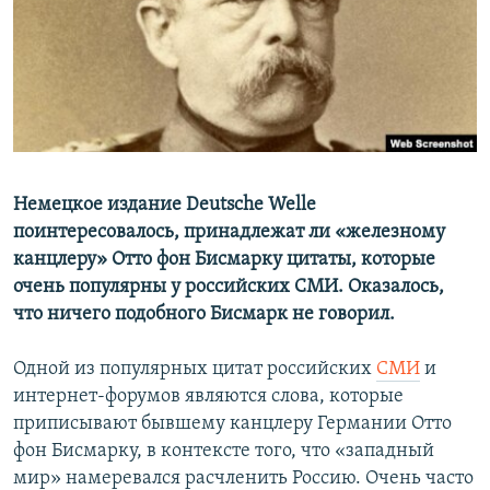
ПРИСОЕДИНЯЙТЕСЬ!
ПОБЕДИТЕЛЕЙ НЕ СУДЯТ?
КРЫМ.НЕПОКОРЕННЫЙ
ELIFBE
УКРАИНСКАЯ ПРОБЛЕМА КРЫМА
Все сайты RFE/RL
Немецкое издание Deutsche Welle
поинтересовалось, принадлежат ли «железному
канцлеру» Отто фон Бисмарку цитаты, которые
очень популярны у российских СМИ. Оказалось,
что ничего подобного Бисмарк не говорил.
Одной из популярных цитат российских
СМИ
и
интернет-форумов являются слова, которые
приписывают бывшему канцлеру Германии Отто
фон Бисмарку, в контексте того, что «западный
мир» намеревался расчленить Россию. Очень часто