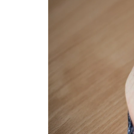
ПОБЕДИТЕЛЕЙ НЕ СУДЯТ?
КРЫМ.НЕПОКОРЕННЫЙ
ELIFBE
УКРАИНСКАЯ ПРОБЛЕМА КРЫМА