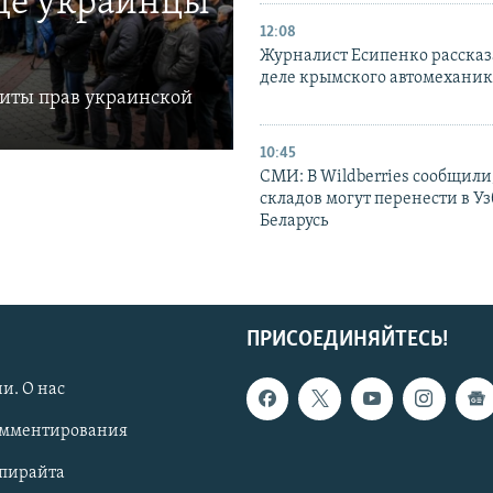
где украинцы
12:08
Журналист Есипенко рассказ
деле крымского автомехани
щиты прав украинской
10:45
СМИ: В Wildberries сообщили,
складов могут перенести в У
Беларусь
ПРИСОЕДИНЯЙТЕСЬ!
и. О нас
омментирования
опирайта