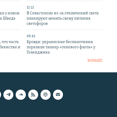
11:11
ал о новом
В Севастополе из-за отключений света
ка Шведа
планируют менять схему питания
светофоров
09:41
 что часть
Бровди: украинские беспилотники
збекистан и
поразили танкер «теневого флота» у
Геленджика
БОЛЬШЕ