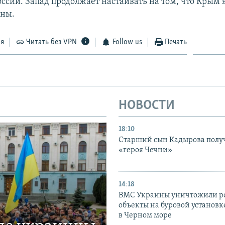
ссии. Запад продолжает настаивать на том, что Крым 
ины.
ся
Читать без VPN
Follow us
Печать
НОВОСТИ
18:10
Старший сын Кадырова полу
«героя Чечни»
14:18
ВМС Украины уничтожили р
объекты на буровой установ
в Черном море