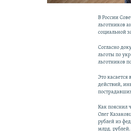
В России Сове
льготников а
социальной з
Согласно док
льготы по ук
льготников п
Это касается
действий, ин
пострадавших
Как пояснил 
Олег Казаковц
рублей из фед
млрд. рублей.