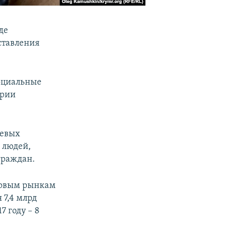
де
ставления
социальные
ории
оевых
 людей,
граждан.
совым рынкам
 7,4 млрд
7 году – 8