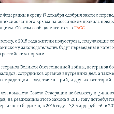
т Федерации в среду 17 декабря одобрил закон о перево
ннексированного Крыма на российские правила предо
ащиты. Об этом сообщает агентство
ТАСС
.
ументу, с 2015 года жители полуострова, получающие 
раинскому законодательству, будут переведены в катег
о российским нормам.
 ветеранов Великой Отечественной войны, ветеранов б
валидов, сотрудников органов внутренних дел, а также
 от радиации вследствие аварий, и других категорий 
член комитета Совета Федерации по бюджету и финан
ев, на реализацию этого закона в 2015 году потребуется
ерального бюджета, в 2016 году – 7,8 млрд. рублей, в 201