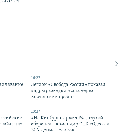
является
16:27
чил звание
Легион «Свобода России» показал
кадры разведки моста через
Керченский пролив
13:27
оссийские
«На Кинбурне армия РФ в глухой
ке «Сиваш»
обороне» – командир ОТК «Одесса»
ВСУ Денис Носиков