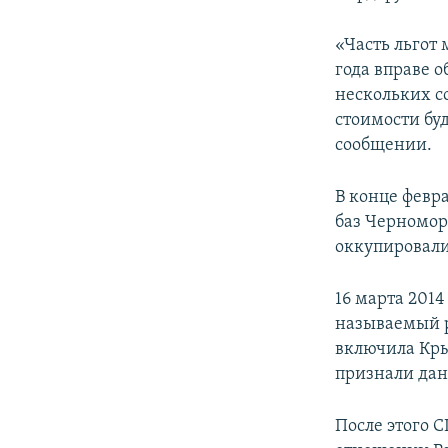
«Часть льгот 
года вправе о
нескольких с
стоимости буд
сообщении.
В конце февр
баз Черномор
оккупировали
16 марта 201
называемый р
включила Кры
признали дан
После этого 