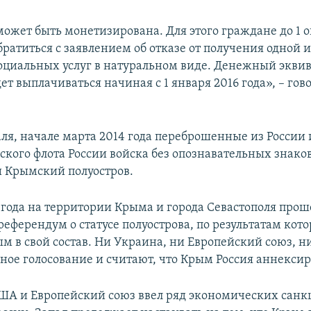
может быть монетизирована. Для этого граждане до 1 о
братиться с заявлением об отказе от получения одной 
оциальных услуг в натуральном виде. Денежный эквив
ет выплачиваться начиная с 1 января 2016 года», – гов
аля, начале марта 2014 года переброшенные из России
ского флота России войска без опознавательных знако
 Крымский полуостров.
4 года на территории Крыма и города Севастополя прош
еферендум о статусе полуострова, по результатам кото
м в свой состав. Ни Украина, ни Европейский союз, 
ное голосование и считают, что Крым Россия аннексир
США и Европейский союз ввел ряд экономических санк