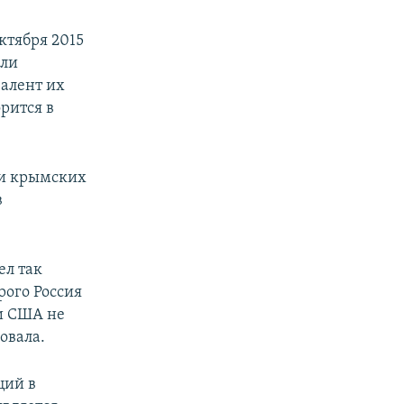
ктября 2015
или
алент их
орится в
 и крымских
в
ел так
рого Россия
ни США не
овала.
ций в