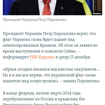
ПРИСОЕДИНЯЙТЕСЬ!
ПОБЕДИТЕЛЕЙ НЕ СУДЯТ?
КРЫМ.НЕПОКОРЕННЫЙ
Президент Украины Петр Порошенко
ELIFBE
УКРАИНСКАЯ ПРОБЛЕМА КРЫМА
Президент Украины Петр Порошенко верит, что
Все сайты RFE/RL
флаг Украины снова будет поднят над
аннексированным Крымом. Об этом он заявил во
время выступления в польском Сейме, –
информирует
РБК-Украина
в среду 17 декабря.
«Крым сегодня оказался под властью оккупантов...
Но я и мы все верим, что украинский флаг снова
замаячит над полуостровом», – заявил Порошенко.
В конце февраля, начале марта 2014 года
переброшенные из России и крымских баз