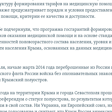
руктуру формирования тарифов на медицинскую помощ
 также предусматривает порядок и условия предоставле
помощи, критерии ее качества и доступности.
бе подчеркнули, что программа госгарантий формирова
ков оказания медицинской помощи и на основе станда
енностей половозрастного состава населения, уровня и
ти населения Крыма, основанных на данных медицин
аля, начале марта 2014 года переброшенные из России
ского флота России войска без опознавательных знако
 Крымский полуостров.
4 года на территории Крыма и города Севастополя прош
еферендум о статусе полуострова, по результатам кото
м в свой состав. Ни Украина, ни Европейский союз, 
ное голосование и считают, что Крым Россия аннексир