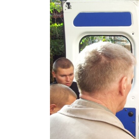
ПОБЕДИТЕЛЕЙ НЕ СУДЯТ?
КРЫМ.НЕПОКОРЕННЫЙ
ELIFBE
УКРАИНСКАЯ ПРОБЛЕМА КРЫМА