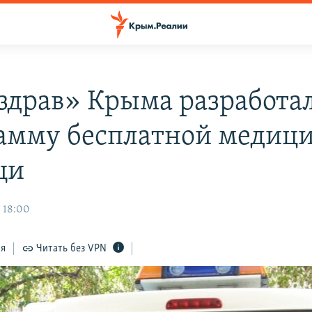
драв» Крыма разработа
амму бесплатной медиц
щи
, 18:00
ся
Читать без VPN