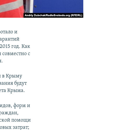
отало и
гарантий
015 год. Как
 совместно с
я.
и в Крыму
вания будут
ета Крыма.
идов, форм и
раждан,
нской помощи
овых затрат;