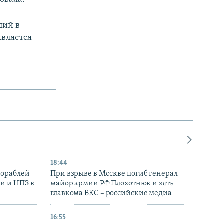
ций в
является
18:44
кораблей
При взрыве в Москве погиб генерал-
и и НПЗ в
майор армии РФ Плохотнюк и зять
главкома ВКС – российские медиа
16:55