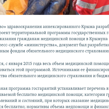
о» здравоохранения аннексированного Крыма разраб
проект территориальной программы государственных 
оказания гражданам медицинской помощи в Крымуна 2
ресс-службе «министерства», документ был разработан
ным фондом обязательного медицинского страховани
ся, с января 2015 года весь объем медицинской помощ
роваться этой программой. Источниками ее финансиро
ства обязательного медицинского страхования и бюдж
ная программа госгарантий устанавливает перечень в
ываемой бесплатно медицинской помощи; категории г
олеваний и состояний, при которых оказание медици
ся бесплатно; нормативы объема медпомощи и финанс