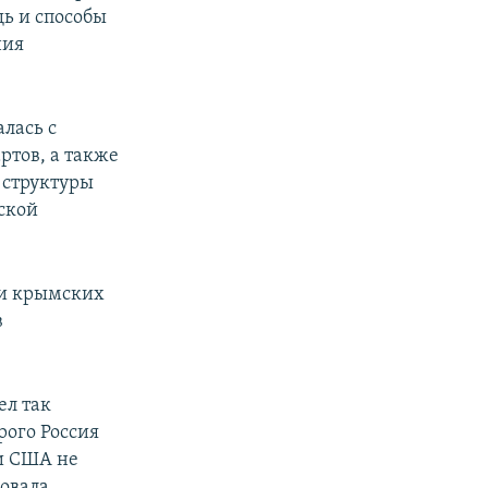
ь и способы
ния
лась с
ртов, а также
 структуры
ской
 и крымских
в
ел так
рого Россия
ни США не
овала.