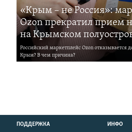
«Крым – не Россия»: ма
Ozon прекратил прием н
на Крымском полуостро
Российский маркетплейс Ozon отказывается до
Крым? В чем причина?
ПОДДЕРЖКА
ИНФО