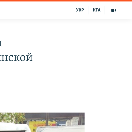
УКР
КТА
л
инской