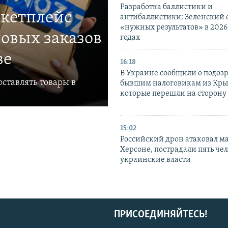
Разработка баллистики и
ркетплейс
антибаллистики: Зеленский
«нужных результатов» в 2026
овых заказов
годах
ве
16:18
В Украине сообщили о подоз
ставлять товары в
бывшим налоговикам из Кры
которые перешли на сторону
15:02
Российский дрон атаковал м
Херсоне, пострадали пять чел
украинские власти
ПРИСОЕДИНЯЙТЕСЬ!