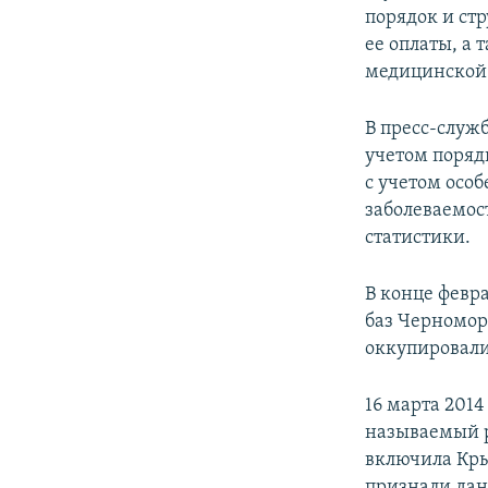
порядок и ст
ее оплаты, а
медицинской 
В пресс-служ
учетом поряд
с учетом особ
заболеваемос
статистики.
В конце февр
баз Черномор
оккупировали
16 марта 201
называемый р
включила Кры
признали дан