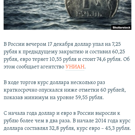
ПРИСОЕДИНЯЙТЕСЬ!
ПОБЕДИТЕЛЕЙ НЕ СУДЯТ?
КРЫМ.НЕПОКОРЕННЫЙ
ELIFBE
УКРАИНСКАЯ ПРОБЛЕМА КРЫМА
В России вечером 17 декабря доллар упал на 7,25
Все сайты RFE/RL
рубля к предыдущему закрытию и составил 60,25
рубля, евро теряет 10,55 рубля и стоит 74,6 рубля. Об
этом сообщает агентство
УНИАН
.
В ходе торгов курс доллара несколько раз
краткосрочно опускался ниже отметки 60 рублей,
показав минимум на уровне 59,55 рубля.
С начала года доллар и евро в России выросли к
рублю более чем в два раза. В начале 2014 года курс
доллара составлял 32,8 рубля, курс евро – 45,3 рубля.