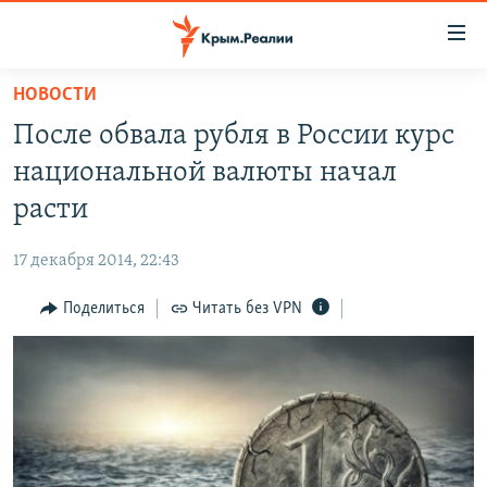
Доступность
ссылки
Вернуться
НОВОСТИ
к
НОВОСТИ
После обвала рубля в России курс
основному
СПЕЦПРОЕКТЫ
содержанию
национальной валюты начал
ВОДА
Вернутся
ГРУЗ 200
расти
к
ИСТОРИЯ
КАРТА ВОЕННЫХ ОБЪЕКТОВ КРЫМА
главной
17 декабря 2014, 22:43
ЕЩЕ
11 ЛЕТ ОККУПАЦИИ КРЫМА. 11 ИСТОРИЙ СОПРОТИВЛЕНИЯ
навигации
Вернутся
Поделиться
Читать без VPN
РАДІО СВОБОДА
ИНТЕРАКТИВ
к
КАК ОБОЙТИ БЛОКИРОВКУ
ИНФОГРАФИКА
поиску
ТЕЛЕПРОЕКТ КРЫМ.РЕАЛИИ
Українською
СОВЕТЫ ПРАВОЗАЩИТНИКОВ
Qırımtatar
ПРОПАВШИЕ БЕЗ ВЕСТИ