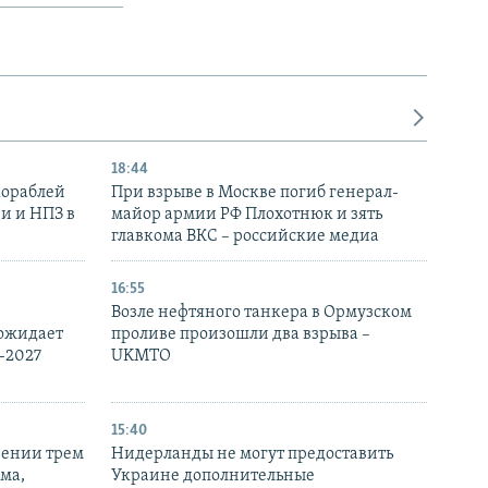
18:44
кораблей
При взрыве в Москве погиб генерал-
и и НПЗ в
майор армии РФ Плохотнюк и зять
главкома ВКС – российские медиа
16:55
Возле нефтяного танкера в Ормузском
 ожидает
проливе произошли два взрыва –
-2027
UKMTO
15:40
рении трем
Нидерланды не могут предоставить
ма,
Украине дополнительные