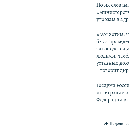
По их словам,
«министерств
угрозам в адр
«Мы хотим, ч
была проведе
законодатель
людьми, чтоб
уставных док
– говорит ди
Госдума Росс
интеграции а
Федерации в 
Поделить