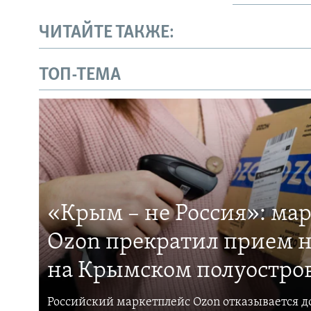
ЧИТАЙТЕ ТАКЖЕ:
ТОП-ТЕМА
«Крым – не Россия»: ма
Ozon прекратил прием н
на Крымском полуостро
Российский маркетплейс Ozon отказывается до