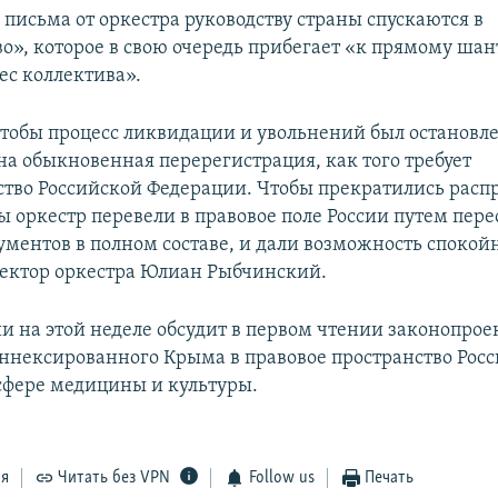
 письма от оркестра руководству страны спускаются в
о», которое в свою очередь прибегает «к прямому шан
ес коллектива».
тобы процесс ликвидации и увольнений был остановле
на обыкновенная перерегистрация, как того требует
ство Российской Федерации. Чтобы прекратились расп
ы оркестр перевели в правовое поле России путем пе
ументов в полном составе, и дали возможность спокойн
ректор оркестра Юлиан Рыбчинский.
ии на этой неделе обсудит в первом чтении законопрое
ннексированного Крыма в правовое пространство Рос
сфере медицины и культуры.
ся
Читать без VPN
Follow us
Печать