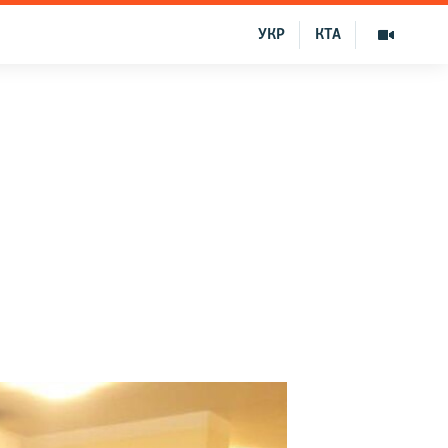
УКР
КТА