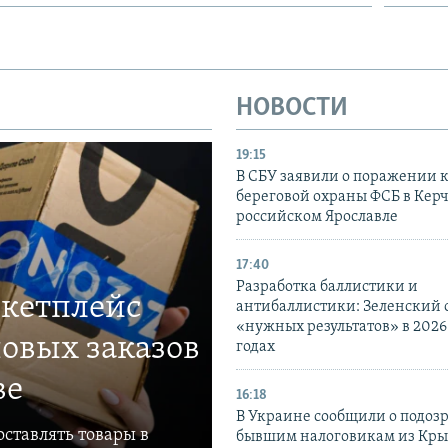
НОВОСТИ
19:15
В СБУ заявили о поражении 
береговой охраны ФСБ в Керч
российском Ярославле
17:40
Разработка баллистики и
ркетплейс
антибаллистики: Зеленский
«нужных результатов» в 2026
овых заказов
годах
ве
16:18
В Украине сообщили о подоз
ставлять товары в
бывшим налоговикам из Кры