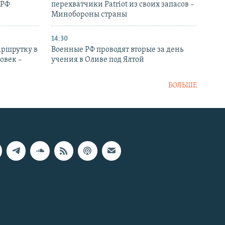
 РФ
перехватчики Patriot из своих запасов –
Минобороны страны
14:30
аршрутку в
Военные РФ проводят вторые за день
овек –
учения в Оливе под Ялтой
БОЛЬШЕ