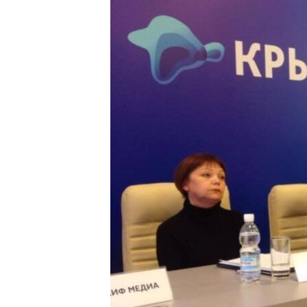
ПОБЕДИТЕЛЕЙ НЕ СУДЯТ?
КРЫМ.НЕПОКОРЕННЫЙ
ELIFBE
УКРАИНСКАЯ ПРОБЛЕМА КРЫМА