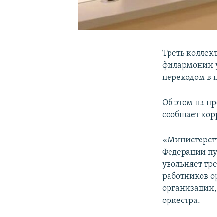
Треть коллек
филармонии у
переходом в п
Об этом на п
сообщает ко
«Министерств
Федерации пу
увольняет тр
работников о
организации,
оркестра.