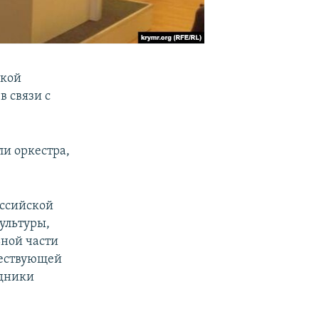
ской
 связи с
ли оркестра,
оссийской
ультуры,
ьной части
ществующей
удники