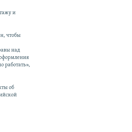
тажу и
н, чтобы
равы над
реоформления
о работать»,
кты об
сийской