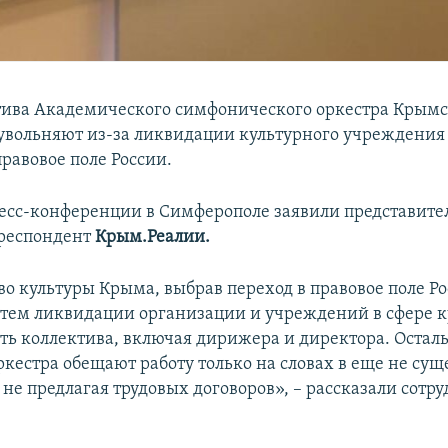
тива Академического симфонического оркестра Крым
вольняют из-за ликвидации культурного учреждения в
равовое поле России.
ресс-конференции в Симферополе заявили представите
рреспондент
Крым.Реалии.
о культуры Крыма, выбрав переход в правовое поле Р
тем ликвидации организации и учреждений в сфере к
еть коллектива, включая дирижера и директора. Остал
ркестра обещают работу только на словах в еще не су
 не предлагая трудовых договоров», – рассказали сотр