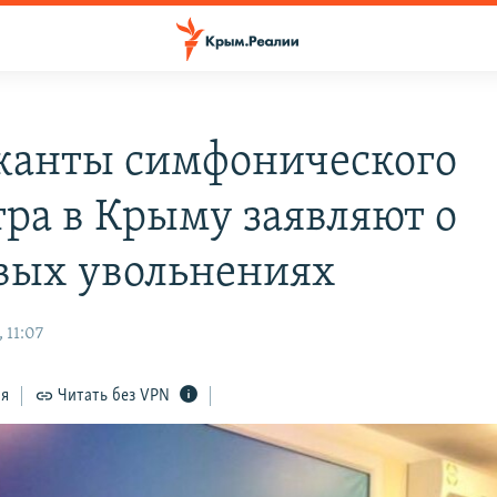
анты симфонического
тра в Крыму заявляют о
вых увольнениях
 11:07
ся
Читать без VPN