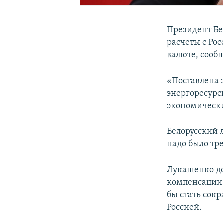
Президент Бе
расчеты с Ро
валюте, сооб
«Поставлена з
энергоресурсы
экономическ
Белорусский л
надо было тре
Лукашенко до
компенсации 
бы стать сокр
Россией.