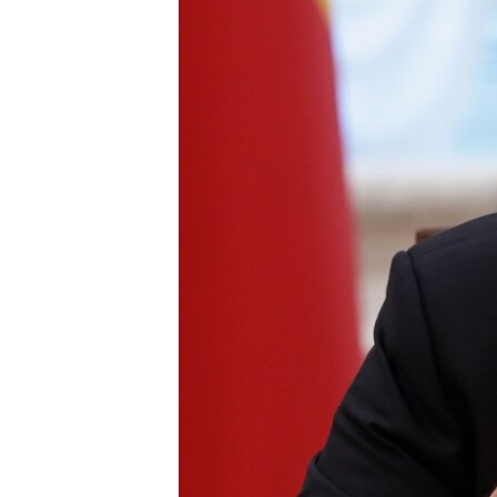
ПОБЕДИТЕЛЕЙ НЕ СУДЯТ?
КРЫМ.НЕПОКОРЕННЫЙ
ELIFBE
УКРАИНСКАЯ ПРОБЛЕМА КРЫМА