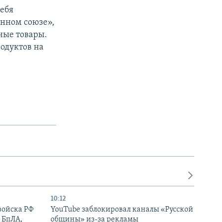
себя
енном союзе»,
ные товары.
одуктов на
10:12
войска РФ
YouTube заблокировал каналы «Русской
 БпЛА,
общины» из-за рекламы