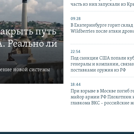
часть из них запускали из К
09:28
В Екатеринбурге горит склад
закрыть путь
Wildberries после атаки дрон
. Реально ли
22:54
Под санкции США попали ку
генералы и компании, связа
ление новой системы
поставками оружия из РФ
18:44
При взрыве в Москве погиб г
майор армии РФ Плохотнюк и
главкома ВКС – российские 