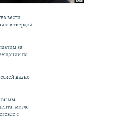
ва вести
цию в твердой
 платим за
овещании по
оссией давно
анизмы
дента, могло
рговле с