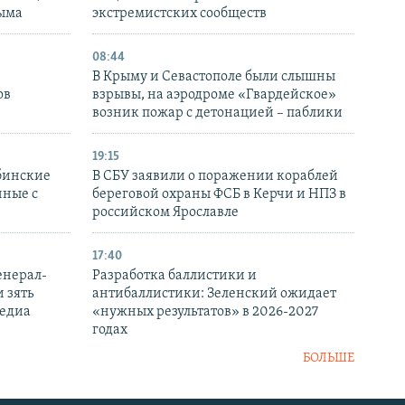
рыма
экстремистских сообществ
08:44
В Крыму и Севастополе были слышны
ов
взрывы, на аэродроме «Гвардейское»
возник пожар с детонацией – паблики
19:15
бинские
В СБУ заявили о поражении кораблей
нные с
береговой охраны ФСБ в Керчи и НПЗ в
российском Ярославле
17:40
енерал-
Разработка баллистики и
 зять
антибаллистики: Зеленский ожидает
медиа
«нужных результатов» в 2026-2027
годах
БОЛЬШЕ