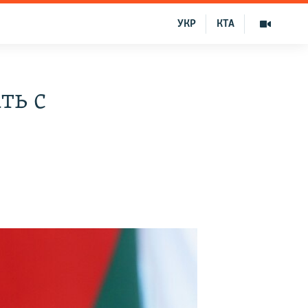
УКР
КТА
ть с