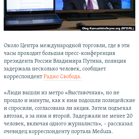
ПРИСОЕДИНЯЙТЕСЬ!
ПОБЕДИТЕЛЕЙ НЕ СУДЯТ?
КРЫМ.НЕПОКОРЕННЫЙ
ELIFBE
УКРАИНСКАЯ ПРОБЛЕМА КРЫМА
Около Центра международной торговли, где в эти
Все сайты RFE/RL
часы проходит большая пресс-конференция
президента России Владимира Путина, полиция
задержала несколько человек, сообщает
корреспондент
Радио Свобода.
«Люди вышли из метро «Выставочная», но не
прошло и минуты, как к ним подошли полицейские
и спросили, согласована ли акция. Затем подъехал
автозак, а за ним и второй. Задержали не менее 20
человек, включая одного журналиста», – рассказал
очевидец корреспонденту портала Meduza.