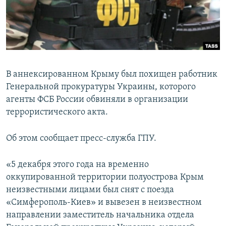
ПРИСОЕДИНЯЙТЕСЬ!
ПОБЕДИТЕЛЕЙ НЕ СУДЯТ?
КРЫМ.НЕПОКОРЕННЫЙ
ELIFBE
УКРАИНСКАЯ ПРОБЛЕМА КРЫМА
В аннексированном Крыму был похищен работник
Все сайты RFE/RL
Генеральной прокуратуры Украины, которого
агенты ФСБ России обвиняли в организации
террористического акта.
Об этом сообщает пресс-служба ГПУ.
«5 декабря этого года на временно
оккупированной территории полуострова Крым
неизвестными лицами был снят с поезда
«Симферополь-Киев» и вывезен в неизвестном
направлении заместитель начальника отдела