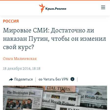
Доступность
ссылки
Вернуться
РОССИЯ
к
НОВОСТИ
Мировые СМИ: Достаточно ли
основному
СПЕЦПРОЕКТЫ
содержанию
наказан Путин, чтобы он изменил
ВОДА
Вернутся
ГРУЗ 200
свой курс?
к
ИСТОРИЯ
КАРТА ВОЕННЫХ ОБЪЕКТОВ КРЫМА
главной
Ольга Мальчевская
ЕЩЕ
11 ЛЕТ ОККУПАЦИИ КРЫМА. 11 ИСТОРИЙ СОПРОТИВЛЕНИЯ
навигации
Вернутся
18 декабря 2014, 18:18
РАДІО СВОБОДА
ИНТЕРАКТИВ
к
КАК ОБОЙТИ БЛОКИРОВКУ
ИНФОГРАФИКА
Поделиться
Читать без VPN
поиску
ТЕЛЕПРОЕКТ КРЫМ.РЕАЛИИ
Українською
СОВЕТЫ ПРАВОЗАЩИТНИКОВ
Qırımtatar
ПРОПАВШИЕ БЕЗ ВЕСТИ