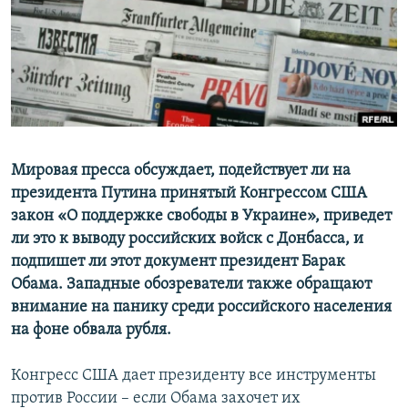
ПРИСОЕДИНЯЙТЕСЬ!
ПОБЕДИТЕЛЕЙ НЕ СУДЯТ?
КРЫМ.НЕПОКОРЕННЫЙ
ELIFBE
УКРАИНСКАЯ ПРОБЛЕМА КРЫМА
Все сайты RFE/RL
Мировая пресса обсуждает, подействует ли на
президента Путина принятый Конгрессом США
закон «О поддержке свободы в Украине», приведет
ли это к выводу российских войск с Донбасса, и
подпишет ли этот документ президент Барак
Обама. Западные обозреватели также обращают
внимание на панику среди российского населения
на фоне обвала рубля.
Конгресс США дает президенту все инструменты
против России – если Обама захочет их