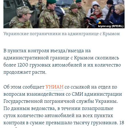
ПРИСОЕДИНЯЙТЕСЬ!
ПОБЕДИТЕЛЕЙ НЕ СУДЯТ?
КРЫМ.НЕПОКОРЕННЫЙ
ELIFBE
Украинские пограничники на админгранице с Крымом
УКРАИНСКАЯ ПРОБЛЕМА КРЫМА
Все сайты RFE/RL
В пунктах контроля въезда/выезда на
административной границе с Крымом скопились
более 1200 грузовых автомобилей и их количество
продолжает расти.
Об этом сообщает
УНИАН
со ссылкой на отдел по
вопросам взаимодействия со СМИ администрации
Государственной пограничной службы Украины.
По данным ведомства, в течении позапрошлые
суток количество автомобилей на всех пунктах
контроля в сумме превышало тысячу грузовиков. 18