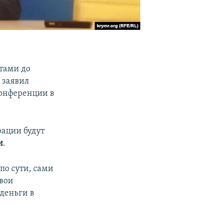
тами до
м заявил
конференции в
рации будут
и
.
по сути, сами
свои
деньги в