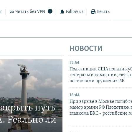
ся
Читать без VPN
Follow us
Печать
НОВОСТИ
22:54
Под санкции США попали ку
генералы и компании, связа
поставками оружия из РФ
18:44
При взрыве в Москве погиб г
закрыть путь
майор армии РФ Плохотнюк и
главкома ВКС – российские 
. Реально ли