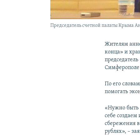
Председатель счетной палаты Крыма А
Жителям анне
конца» и хран
председатель
Симферополе 
По его слова
помогать эко
«Нужно быть 
себе создаем
сбережения в
рублях», – за