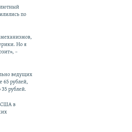
валютный
силились по
 механизмов,
ерики. Но я
озит», –
ельно ведущих
е 65 рублей,
 35 рублей.
 США в
ких