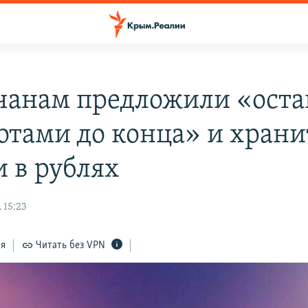
анам предложили «оста
отами до конца» и храни
и в рублях
 15:23
ся
Читать без VPN