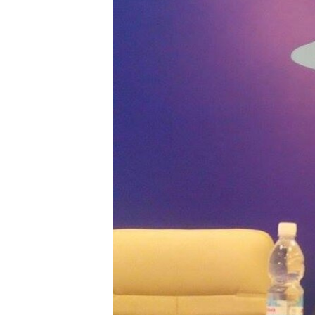
ПОБЕДИТЕЛЕЙ НЕ СУДЯТ?
КРЫМ.НЕПОКОРЕННЫЙ
ELIFBE
УКРАИНСКАЯ ПРОБЛЕМА КРЫМА