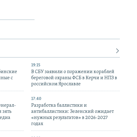
19:15
бинские
В СБУ заявили о поражении кораблей
нные с
береговой охраны ФСБ в Керчи и НПЗ в
российском Ярославле
17:40
енерал-
Разработка баллистики и
 зять
антибаллистики: Зеленский ожидает
медиа
«нужных результатов» в 2026-2027
годах