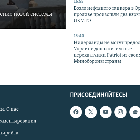
16:55
Возле нефтяного танкера в 
ление новой системы
проливе произошли два взры
UKMTO
15:40
Нидерланды не могут предос
Украине дополнительные
перехватчики Patriot из своих
Минобороны страны
ПРИСОЕДИНЯЙТЕСЬ!
и. О нас
омментирования
опирайта