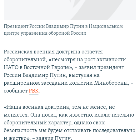
ПРИСОЕДИНЯЙТЕСЬ!
ПОБЕДИТЕЛЕЙ НЕ СУДЯТ?
КРЫМ.НЕПОКОРЕННЫЙ
Президент России Владимир Путин в Национальном
ELIFBE
центре управления обороной России
УКРАИНСКАЯ ПРОБЛЕМА КРЫМА
Все сайты RFE/RL
Российская военная доктрина остается
оборонительной, «несмотря на рост активности
НАТО в Восточной Европе», – заявил президент
России Владимир Путин, выступая на
расширенном заседании коллегии Минобороны, –
сообщает
РБК
.
«Наша военная доктрина, тем не менее, не
меняется. Она носит, как известно, исключительно
оборонительный характер, однако свою
безопасность мы будем отстаивать последовательно
и жестко», – заявил Путин.