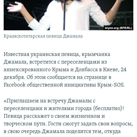
ПРИСОЕДИНЯЙТЕСЬ!
ПОБЕДИТЕЛЕЙ НЕ СУДЯТ?
КРЫМ.НЕПОКОРЕННЫЙ
ELIFBE
Крымскотатарская певица Джамала
УКРАИНСКАЯ ПРОБЛЕМА КРЫМА
Все сайты RFE/RL
Известная украинская певица, крымчанка
Джамала, встретится с переселенцами из
аннексированного Крыма и Донбасса в Киеве, 24
декабря. Об этом сообщается на странице в
Facebook общественной инициативы Крым-SOS.
«Приглашаем на встречу Джамалы с
переселенцами и жителями города (бесплатно)!
Певица расскажет о своем жизненном и
творческом пути. Гости смогут задать свои вопросы,
в свою очередь Джамала поделится тем, откуда