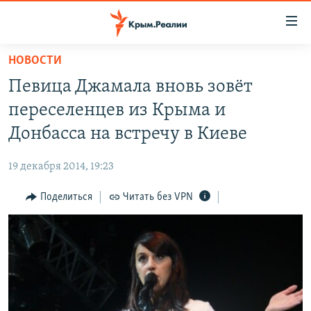
Доступность
ссылки
Вернуться
НОВОСТИ
к
НОВОСТИ
Певица Джамала вновь зовёт
основному
СПЕЦПРОЕКТЫ
содержанию
переселенцев из Крыма и
ВОДА
Вернутся
ГРУЗ 200
Донбасса на встречу в Киеве
к
ИСТОРИЯ
КАРТА ВОЕННЫХ ОБЪЕКТОВ КРЫМА
главной
19 декабря 2014, 19:23
ЕЩЕ
11 ЛЕТ ОККУПАЦИИ КРЫМА. 11 ИСТОРИЙ СОПРОТИВЛЕНИЯ
навигации
Вернутся
Поделиться
Читать без VPN
РАДІО СВОБОДА
ИНТЕРАКТИВ
к
КАК ОБОЙТИ БЛОКИРОВКУ
ИНФОГРАФИКА
поиску
ТЕЛЕПРОЕКТ КРЫМ.РЕАЛИИ
Українською
СОВЕТЫ ПРАВОЗАЩИТНИКОВ
Qırımtatar
ПРОПАВШИЕ БЕЗ ВЕСТИ