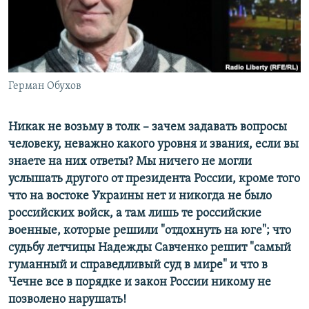
ПРИСОЕДИНЯЙТЕСЬ!
ПОБЕДИТЕЛЕЙ НЕ СУДЯТ?
КРЫМ.НЕПОКОРЕННЫЙ
ELIFBE
Герман Обухов
УКРАИНСКАЯ ПРОБЛЕМА КРЫМА
Все сайты RFE/RL
Никак не возьму в толк – зачем задавать вопросы
человеку, неважно какого уровня и звания, если вы
знаете на них ответы? Мы ничего не могли
услышать другого от президента России, кроме того
что на востоке Украины нет и никогда не было
российских войск, а там лишь те российские
военные, которые решили "отдохнуть на юге"; что
судьбу летчицы Надежды Савченко решит "самый
гуманный и справедливый суд в мире" и что в
Чечне все в порядке и закон России никому не
позволено нарушать!