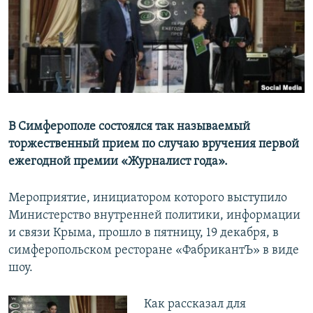
ПРИСОЕДИНЯЙТЕСЬ!
ПОБЕДИТЕЛЕЙ НЕ СУДЯТ?
КРЫМ.НЕПОКОРЕННЫЙ
ELIFBE
УКРАИНСКАЯ ПРОБЛЕМА КРЫМА
Все сайты RFE/RL
В Симферополе состоялся так называемый
торжественный прием по случаю вручения первой
ежегодной премии «Журналист года».
Мероприятие, инициатором которого выступило
Министерство внутренней политики, информации
и связи Крыма, прошло в пятницу, 19 декабря, в
симферопольском ресторане «ФабрикантЪ» в виде
шоу.
Как рассказал для