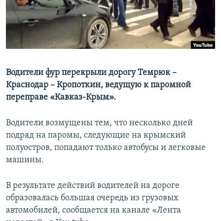
ПРИСОЕДИНЯЙТЕСЬ!
ПОБЕДИТЕЛЕЙ НЕ СУДЯТ?
КРЫМ.НЕПОКОРЕННЫЙ
ELIFBE
УКРАИНСКАЯ ПРОБЛЕМА КРЫМА
Водители фур перекрыли дорогу Темрюк –
Все сайты RFE/RL
Краснодар – Кропоткин, ведущую к паромной
переправе «Кавказ-Крым».
Водители возмущены тем, что несколько дней
подряд на паромы, следующие на крымский
полуостров, попадают только автобусы и легковые
машины.
В результате действий водителей на дороге
образовалась большая очередь из грузовых
автомобилей, сообщается на канале «Лента