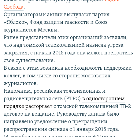
ПРИСОЕДИНЯЙТЕСЬ!
ПОБЕДИТЕЛЕЙ НЕ СУДЯТ?
Свобода
.
Организаторами акции выступают партия
КРЫМ.НЕПОКОРЕННЫЙ
«Яблоко», Фонд защиты гласности и Союз
ELIFBE
журналистов Москвы.
Ранее представители этих организаций заявляли,
УКРАИНСКАЯ ПРОБЛЕМА КРЫМА
что над томской телекомпанией нависла угроза
Все сайты RFE/RL
закрытия, с начала 2015 года она может прекратить
свое существование.
В связи с этим возникла необходимость поддержки
коллег, в том числе со стороны московских
журналистов.
Напомним, российская телевизионная и
радиовещательная сеть (РТРС)
в одностороннем
порядке расторгает
с томской телекомпанией ТВ-2
договор на вещание. Руководству канала было
направлено уведомление о прекращении
распространения сигнала с 1 января 2015 года.