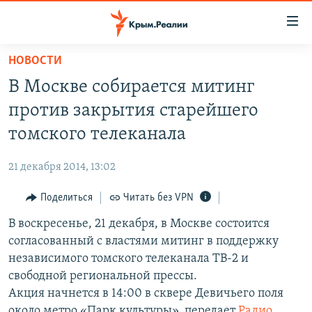
Доступность
ссылки
Вернуться
НОВОСТИ
к
НОВОСТИ
В Москве собирается митинг
основному
СПЕЦПРОЕКТЫ
содержанию
против закрытия старейшего
ВОДА
Вернутся
ГРУЗ 200
томского телеканала
к
ИСТОРИЯ
КАРТА ВОЕННЫХ ОБЪЕКТОВ КРЫМА
главной
21 декабря 2014, 13:02
ЕЩЕ
11 ЛЕТ ОККУПАЦИИ КРЫМА. 11 ИСТОРИЙ СОПРОТИВЛЕНИЯ
навигации
Вернутся
Поделиться
Читать без VPN
РАДІО СВОБОДА
ИНТЕРАКТИВ
к
В воскресенье, 21 декабря, в Москве состоится
КАК ОБОЙТИ БЛОКИРОВКУ
ИНФОГРАФИКА
поиску
согласованный с властями митинг в поддержку
ТЕЛЕПРОЕКТ КРЫМ.РЕАЛИИ
независимого томского телеканала ТВ-2 и
Українською
свободной региональной прессы.
СОВЕТЫ ПРАВОЗАЩИТНИКОВ
Qırımtatar
Акция начнется в 14:00 в сквере Девичьего поля
ПРОПАВШИЕ БЕЗ ВЕСТИ
около метро «Парк культуры», передает
Радио