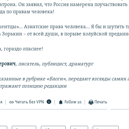
трона. Он заявил, что Россия намерена поучаствовать
да по правам человека!
кентцы»… Азиатские права человека… Я бы и шутить т
а Зорькин – от всей души, в порыве холуйской преданн
, гораздо опаснее!
ерович
, писатель, публицист, драматург
азанные в рубрике «Блоги», передают взгляды самих а
отражают позицию редакции
ся
Читать без VPN
Follow us
Печать