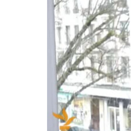
ПОБЕДИТЕЛЕЙ НЕ СУДЯТ?
КРЫМ.НЕПОКОРЕННЫЙ
ELIFBE
УКРАИНСКАЯ ПРОБЛЕМА КРЫМА