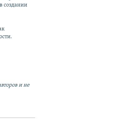
 в создании
ак
ости.
второв и не