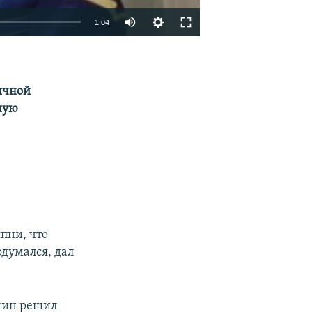
1:04
EMBED
SHARE
личной
ную
!
япни, что
думался, дал
ькин решил