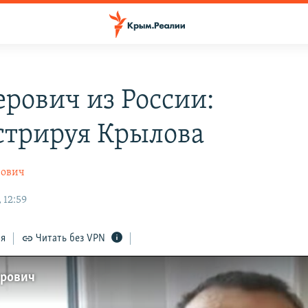
рович из России:
трируя Крылова
рович
 12:59
ся
Читать без VPN
ерович