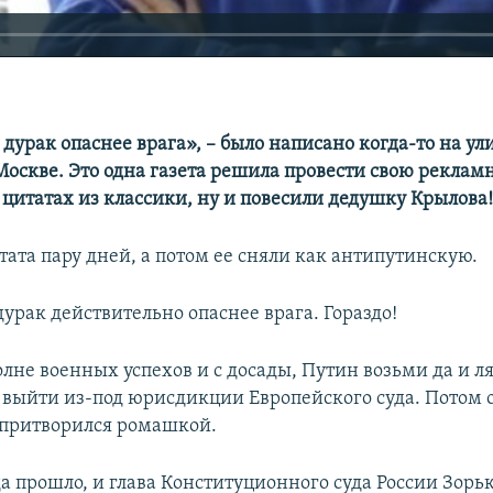
дурак опаснее врага», – было написано когда-то на у
Москве. Это одна газета решила провести свою реклам
цитатах из классики, ну и повесили дедушку Крылова
ата пару дней, а потом ее сняли как антипутинскую.
урак действительно опаснее врага. Гораздо!
лне военных успехов и с досады, Путин возьми да и л
 выйти из-под юрисдикции Европейского суда. Потом о
 притворился ромашкой.
ода прошло, и глава Конституционного суда России Зор