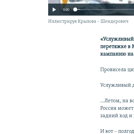
0:00
Иллюстрируя Крылова – Шендерович
«Услужливый 
перетяжке в 
кампанию на 
Провисела цит
Услужливый д
…Летом, на во
Россия может
задний ход и
И вот – полг