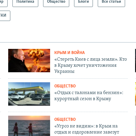
ир
Политика
Общество
Блоги
Все статьи
ТКИ
КРЫМ И ВОЙНА
«Стереть Киев с лица земли». Кто
в Крыму хочет уничтожения
Украины
ОБЩЕСТВО
«Отдых с талонами на бензин»:
курортный сезон в Крыму
ОБЩЕСТВО
«Угроз не видим»: в Крым на
отдых и оздоровление завезут