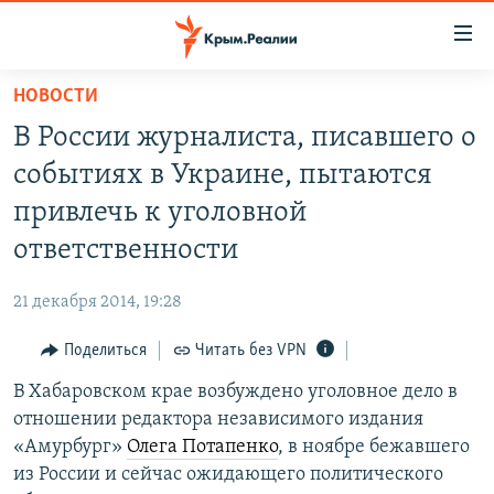
Доступность
ссылки
Вернуться
НОВОСТИ
к
НОВОСТИ
В России журналиста, писавшего о
основному
СПЕЦПРОЕКТЫ
содержанию
событиях в Украине, пытаются
ВОДА
Вернутся
ГРУЗ 200
привлечь к уголовной
к
ИСТОРИЯ
КАРТА ВОЕННЫХ ОБЪЕКТОВ КРЫМА
ответственности
главной
ЕЩЕ
11 ЛЕТ ОККУПАЦИИ КРЫМА. 11 ИСТОРИЙ СОПРОТИВЛЕНИЯ
навигации
21 декабря 2014, 19:28
Вернутся
РАДІО СВОБОДА
ИНТЕРАКТИВ
к
Поделиться
Читать без VPN
КАК ОБОЙТИ БЛОКИРОВКУ
ИНФОГРАФИКА
поиску
В Хабаровском крае возбуждено уголовное дело в
ТЕЛЕПРОЕКТ КРЫМ.РЕАЛИИ
Українською
отношении редактора независимого издания
СОВЕТЫ ПРАВОЗАЩИТНИКОВ
«Амурбург»
Олега Потапенко
, в ноябре бежавшего
Qırımtatar
из России и сейчас ожидающего политического
ПРОПАВШИЕ БЕЗ ВЕСТИ