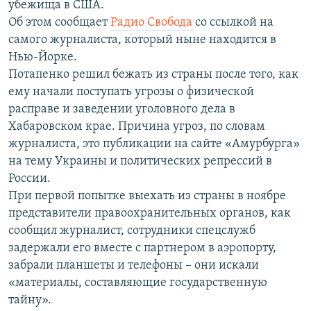
убежища в США.
ПРИСОЕДИНЯЙТЕСЬ!
ПОБЕДИТЕЛЕЙ НЕ СУДЯТ?
Об этом сообщает
Радио Свобода
со ссылкой на
КРЫМ.НЕПОКОРЕННЫЙ
самого журналиста, который ныне находится в
Нью-Йорке.
ELIFBE
Потапенко решил бежать из страны после того, как
УКРАИНСКАЯ ПРОБЛЕМА КРЫМА
ему начали поступать угрозы о физической
Все сайты RFE/RL
расправе и заведении уголовного дела в
Хабаровском крае. Причина угроз, по словам
журналиста, это публикации на сайте «Амурбурга»
на тему Украины и политических репрессий в
России.
При первой попытке выехать из страны в ноябре
представители правоохранительных органов, как
сообщил журналист, сотрудники спецслужб
задержали его вместе с партнером в аэропорту,
забрали планшеты и телефоны – они искали
«материалы, составляющие государственную
тайну».